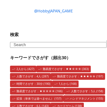
@HobbyJAPAN_GAME
検索
Search
キーワードでさがす（頻出30）
2人から
(427)
難易度でさがす：★★☆☆☆
(363)
人数でさがす：4人
(287)
難易度でさがす：★★★☆☆
(197)
時間でさがす：30分
(190)
1人から
(168)
難易度でさがす：★☆☆☆☆
(166)
人数でさがす：5人
(158)
拡張（単体では遊べません）
(157)
ハンドマネジメント
(155)
人数でさがす：6人
(143)
カードゲーム
(138)