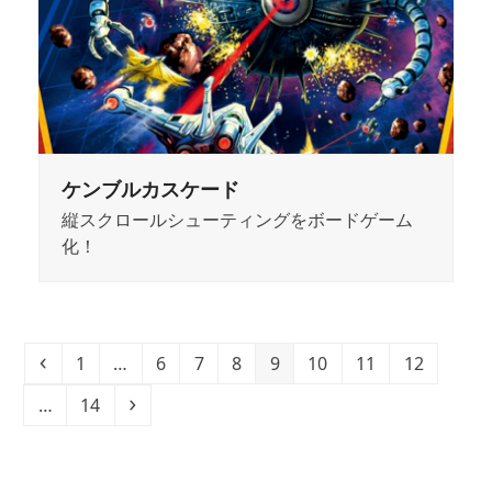
ケンブルカスケード
縦スクロールシューティングをボードゲーム
化！
Previous
Page
Page
Page
Page
Page
Page
Page
Page
1
…
6
7
8
9
10
11
12
Page
Next
…
14