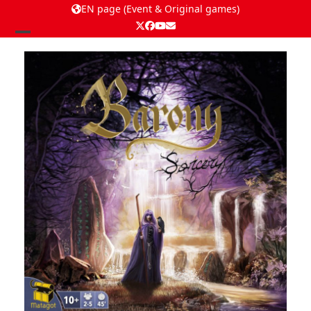
EN page (Event & Original games)
Twitter
Facebook
YouTube
Email
Open
Close
mobile
mobile
menu
menu