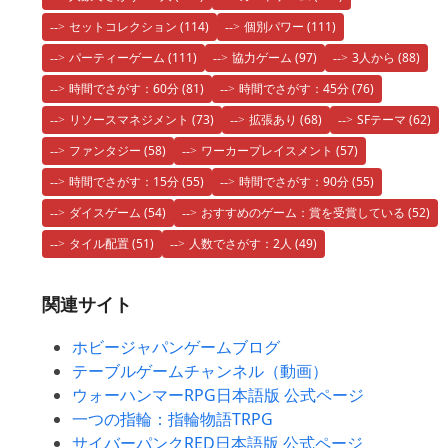
セットコレクション
(114)
個別パワー
(111)
パーティーゲーム
(111)
協力ゲーム
(97)
3人から
(88)
時間でさがす：60分
(81)
時間でさがす：45分
(76)
リソースマネジメント
(73)
拡張あり
(68)
SFテーマ
(62)
ファンタジー
(58)
ワーカープレイスメント
(57)
時間でさがす：15分
(55)
時間でさがす：90分
(55)
ダイスゲーム
(54)
おすすめのゲーム：賞を受賞している
(52)
タイル配置
(51)
人数でさがす：2人
(49)
関連サイト
ホビージャパンゲームブログ
テーブルゲームチャンネル（動画）
ウォーハンマーRPG日本語版 公式ページ
一つの指輪：指輪物語TRPG
サイバーパンクRED日本語版 公式ページ