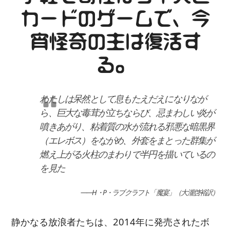
カードのゲームで、今
宵怪奇の主は復活す
る。
わたしは呆然として息もたえだえになりなが
ら、巨大な毒茸が立ちならび、忌まわしい炎が
噴きあがり、粘着質の水が流れる邪悪な暗黒界
（エレボス）をながめ、外套をまとった群集が
燃え上がる火柱のまわりで半円を描いているの
を見た
――H・P・ラブクラフト「魔宴」（大瀧啓裕訳）
静かなる放浪者たちは、2014年に発売されたボ