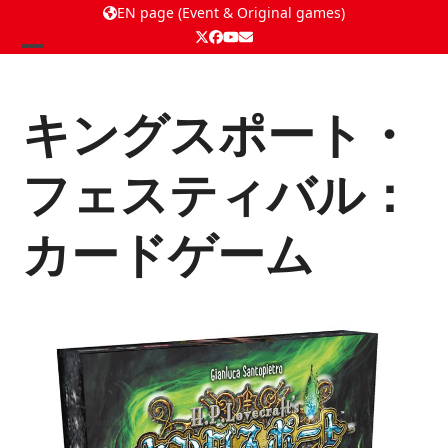
EN page (Event & Original games)
Twitter
Facebook
YouTube
Email
Open
Close
mobile
mobile
キングスポート・
menu
menu
フェスティバル：
カードゲーム