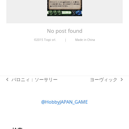
No post found
©2015 Tiopi srl.
|
Made in China
バロニィ：ソーサリー
ヨーヴィック
previous
next
post:
post:
@HobbyJAPAN_GAME