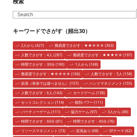
検索
Search
キーワードでさがす（頻出30）
2人から
(427)
難易度でさがす：★★☆☆☆
(363)
人数でさがす：4人
(287)
難易度でさがす：★★★☆☆
(197)
時間でさがす：30分
(190)
1人から
(168)
難易度でさがす：★☆☆☆☆
(166)
人数でさがす：5人
(158)
拡張（単体では遊べません）
(157)
ハンドマネジメント
(155)
人数でさがす：6人
(143)
カードゲーム
(138)
セットコレクション
(114)
個別パワー
(111)
パーティーゲーム
(111)
協力ゲーム
(97)
3人から
(88)
時間でさがす：60分
(81)
時間でさがす：45分
(76)
リソースマネジメント
(73)
拡張あり
(68)
SFテーマ
(62)