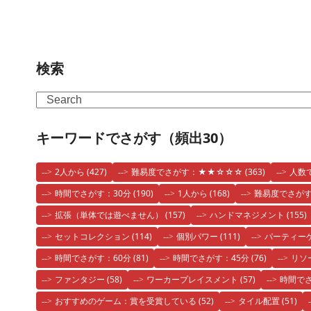
検索
Search
キーワードでさがす（頻出30）
2人から
(427)
難易度でさがす：★★☆☆☆
(363)
人数
時間でさがす：30分
(190)
1人から
(168)
難易度でさが
拡張（単体では遊べません）
(157)
ハンドマネジメント
(155)
セットコレクション
(114)
個別パワー
(111)
パーティー
時間でさがす：60分
(81)
時間でさがす：45分
(76)
リソ
ファンタジー
(58)
ワーカープレイスメント
(57)
時間でさ
おすすめのゲーム：賞を受賞している
(52)
タイル配置
(51)