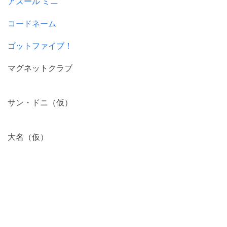
アズール ミニ
コードネーム
ゴットファイブ！
マグネットクラブ
サン・ドニ（仮）
大名（仮）