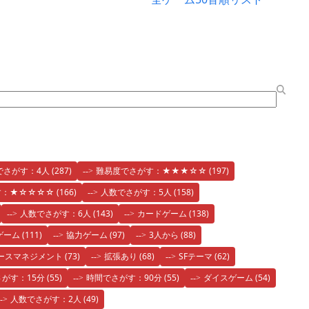
でさがす：4人
(287)
難易度でさがす：★★★☆☆
(197)
す：★☆☆☆☆
(166)
人数でさがす：5人
(158)
人数でさがす：6人
(143)
カードゲーム
(138)
ゲーム
(111)
協力ゲーム
(97)
3人から
(88)
ースマネジメント
(73)
拡張あり
(68)
SFテーマ
(62)
がす：15分
(55)
時間でさがす：90分
(55)
ダイスゲーム
(54)
人数でさがす：2人
(49)