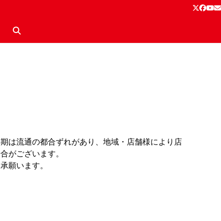
Twitter
Face
Yo
E
。
時期は流通の都合ずれがあり、地域・店舗様により店
場合がございます。
了承願います。