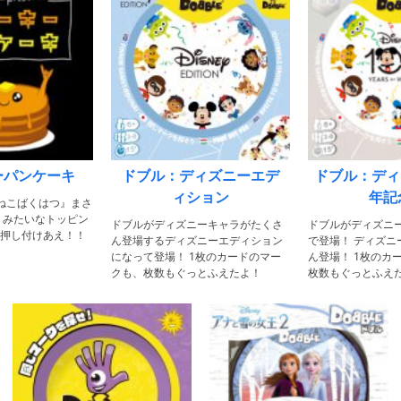
ーパンケーキ
ドブル：ディズニーエデ
ドブル：ディ
ィション
年記
ねこばくはつ』まさ
ミみたいなトッピン
ドブルがディズニーキャラがたくさ
ドブルがディズニー
押し付けあえ！！
ん登場するディズニーエディション
で登場！ ディズニ
になって登場！ 1枚のカードのマー
ん登場！ 1枚のカ
クも、枚数もぐっとふえたよ！
枚数もぐっとふえ