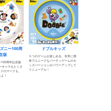
ズニー100周
ドブルキッズ
念版
５つのゲームが楽しめる、非常に簡
単でユニークなパーティゲームのキ
100周年記念版
ッズバージョンがパワーアップして
ーキャラもたくさ
リニューアル！
ードのマークも、
たよ！