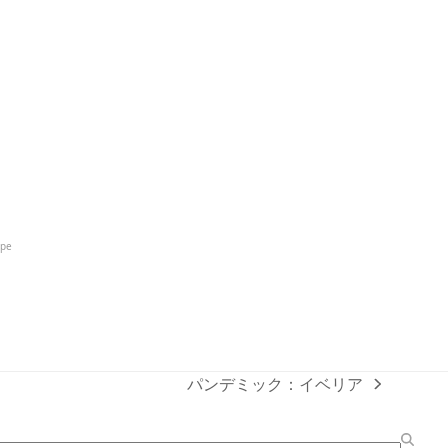
ope
パンデミック：イベリア
next
post: