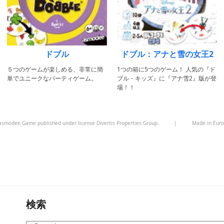
ドブル
ドブル：アナと雪の女王2
５つのゲームが楽しめる、非常に簡
1つの箱に5つのゲーム！ 人気の『ド
単でユニークなパーティゲーム。
ブル・キッズ』に『アナ雪2』版が登
場！！
smodee Game published under license Divertis Properties Group.
|
Made in Eur
検索