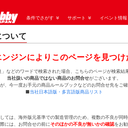
条件でさがす
サポート
イベント情報
について
エンジンによりこのページを見つけ
 不良」などのワードで検索された場合、こちらのページが検索
当社扱いの商品ではない商品のお問合せ
がございます。
が、今一度お手元の商品ルールブックなどのお問合せ先をご確
■
当社日本語版・多言語版商品リスト
しては、海外版元基準での製造管理のため、複数の不良が同時
際には、お問合せの前に
そのほかの不良が無いかの確認
をお勧