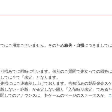
社ではご用意ございません。そのため
紛失・自損
につきまして
取引様あてに同時に行います。個別のご質問で先立っての回答
関しては全て「未定」となります。
引先様にはご連絡差し上げております。告知済みの製品発売ス
再版しない＝絶版」が確定しない限り「入荷時期未定」である
に関してのアナウンスは、各ゲームのページのステータスか、