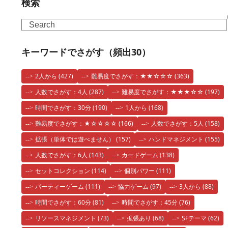
検索
Search
キーワードでさがす（頻出30）
2人から
(427)
難易度でさがす：★★☆☆☆
(363)
人数でさがす：4人
(287)
難易度でさがす：★★★☆☆
(197)
時間でさがす：30分
(190)
1人から
(168)
難易度でさがす：★☆☆☆☆
(166)
人数でさがす：5人
(158)
拡張（単体では遊べません）
(157)
ハンドマネジメント
(155)
人数でさがす：6人
(143)
カードゲーム
(138)
セットコレクション
(114)
個別パワー
(111)
パーティーゲーム
(111)
協力ゲーム
(97)
3人から
(88)
時間でさがす：60分
(81)
時間でさがす：45分
(76)
リソースマネジメント
(73)
拡張あり
(68)
SFテーマ
(62)