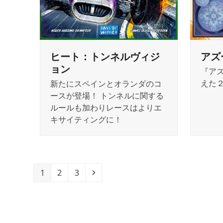
ヒート：トンネルヴィジ
アズ
ョン
『ア
えた
新たにスペインとオランダのコ
ースが登場！ トンネルに関する
ルールも加わりレースはよりエ
キサイティングに！
Page
Page
Page
Next
1
2
3