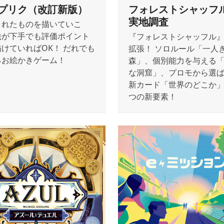
プリク（改訂新版）
フォレストシャッフ
実地調査
されたものを描いていこ
絵が下手でも評価ポイント
『フォレストシャッフル
けていればOK！ だれでも
拡張！ ソロルール「一人
るお絵かきゲーム！
森」、個別能力を与える
な洞窟」、プロモから選
新カード「世界のどこか
つの新要素！