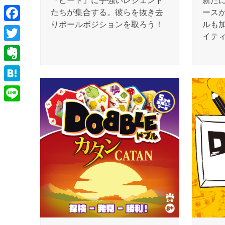
『ヒート』に手強いレジェンド
新た
たちが集合する。彼らを抜き去
ース
りポールボジションを取ろう！
ルも
Facebook
イテ
Twitter
Evernote
Hatena
Line