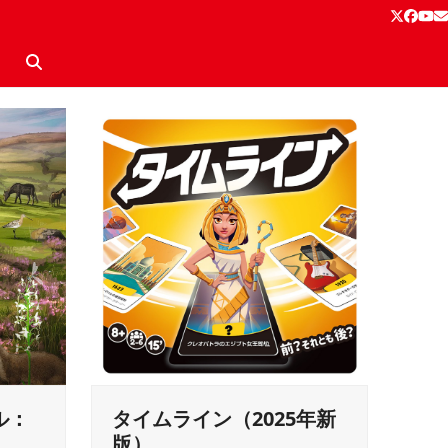
Twitter
Face
Yo
E
タイムライン（2025年新
ル：
版）