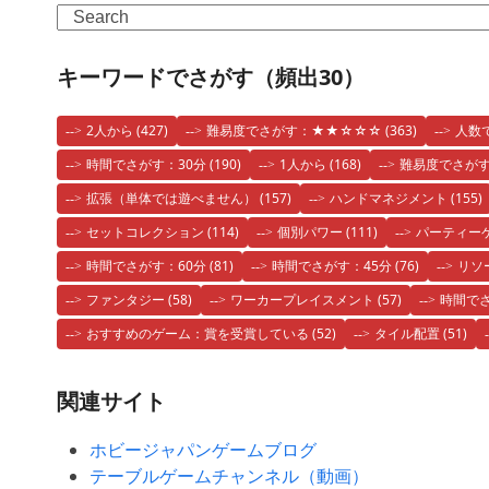
Search
キーワードでさがす（頻出30）
2人から
(427)
難易度でさがす：★★☆☆☆
(363)
人数
時間でさがす：30分
(190)
1人から
(168)
難易度でさが
拡張（単体では遊べません）
(157)
ハンドマネジメント
(155)
セットコレクション
(114)
個別パワー
(111)
パーティー
時間でさがす：60分
(81)
時間でさがす：45分
(76)
リソ
ファンタジー
(58)
ワーカープレイスメント
(57)
時間でさ
おすすめのゲーム：賞を受賞している
(52)
タイル配置
(51)
関連サイト
ホビージャパンゲームブログ
テーブルゲームチャンネル（動画）