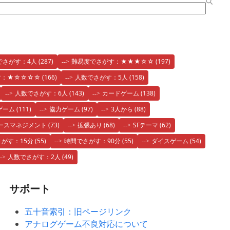
でさがす：4人
(287)
難易度でさがす：★★★☆☆
(197)
す：★☆☆☆☆
(166)
人数でさがす：5人
(158)
人数でさがす：6人
(143)
カードゲーム
(138)
ゲーム
(111)
協力ゲーム
(97)
3人から
(88)
ースマネジメント
(73)
拡張あり
(68)
SFテーマ
(62)
がす：15分
(55)
時間でさがす：90分
(55)
ダイスゲーム
(54)
人数でさがす：2人
(49)
サポート
五十音索引：旧ページリンク
アナログゲーム不良対応について