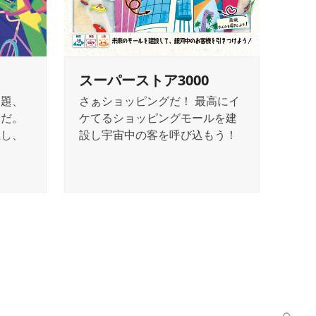
スーパーストア3000
問題、
さぁショッピングだ！ 最高にイ
みだ。
ケてるショッピングモールを建
止し、
設し宇宙中の客を呼び込もう！