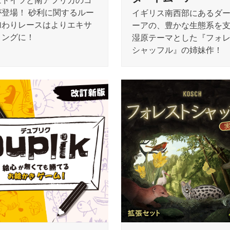
にドイツと南アフリカのコ
が登場！ 砂利に関するルー
イギリス南西部にあるダ
加わりレースはよりエキサ
ーアの、豊かな生態系を
ィングに！
湿原テーマとした『フォ
シャッフル』の姉妹作！