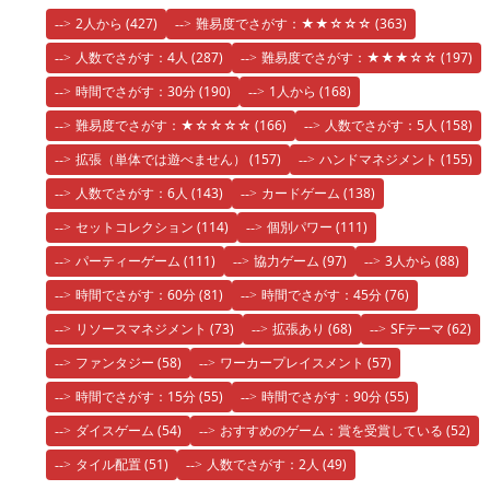
2人から
(427)
難易度でさがす：★★☆☆☆
(363)
人数でさがす：4人
(287)
難易度でさがす：★★★☆☆
(197)
時間でさがす：30分
(190)
1人から
(168)
難易度でさがす：★☆☆☆☆
(166)
人数でさがす：5人
(158)
拡張（単体では遊べません）
(157)
ハンドマネジメント
(155)
人数でさがす：6人
(143)
カードゲーム
(138)
セットコレクション
(114)
個別パワー
(111)
パーティーゲーム
(111)
協力ゲーム
(97)
3人から
(88)
時間でさがす：60分
(81)
時間でさがす：45分
(76)
リソースマネジメント
(73)
拡張あり
(68)
SFテーマ
(62)
ファンタジー
(58)
ワーカープレイスメント
(57)
時間でさがす：15分
(55)
時間でさがす：90分
(55)
ダイスゲーム
(54)
おすすめのゲーム：賞を受賞している
(52)
タイル配置
(51)
人数でさがす：2人
(49)