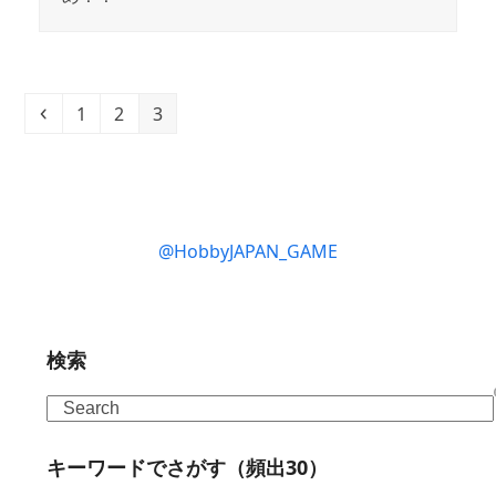
Previous
Page
Page
Page
1
2
3
@HobbyJAPAN_GAME
検索
Search
キーワードでさがす（頻出30）