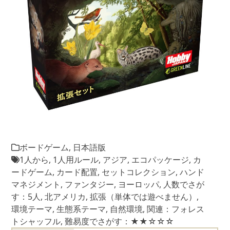
ボードゲーム
,
日本語版
1人から
,
1人用ルール
,
アジア
,
エコパッケージ
,
カ
ードゲーム
,
カード配置
,
セットコレクション
,
ハンド
マネジメント
,
ファンタジー
,
ヨーロッパ
,
人数でさが
す：5人
,
北アメリカ
,
拡張（単体では遊べません）
,
環境テーマ
,
生態系テーマ
,
自然環境
,
関連：フォレス
トシャッフル
,
難易度でさがす：★★☆☆☆