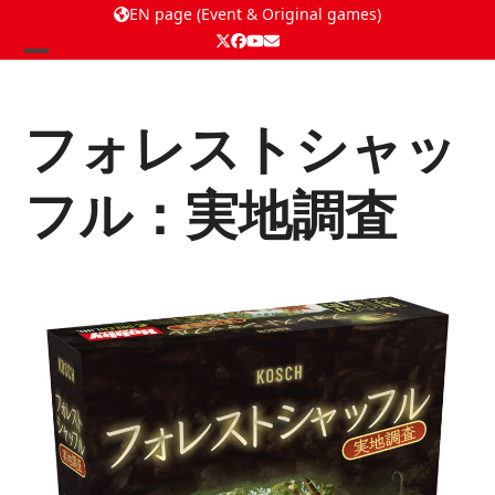
EN page (Event & Original games)
Twitter
Facebook
YouTube
Email
Open
Close
mobile
mobile
フォレストシャッ
menu
menu
フル：実地調査