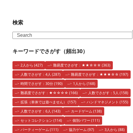
検索
Search
キーワードでさがす（頻出30）
2人から
(427)
難易度でさがす：★★☆☆☆
(363)
人数でさがす：4人
(287)
難易度でさがす：★★★☆☆
(197)
時間でさがす：30分
(190)
1人から
(168)
難易度でさがす：★☆☆☆☆
(166)
人数でさがす：5人
(158)
拡張（単体では遊べません）
(157)
ハンドマネジメント
(155)
人数でさがす：6人
(143)
カードゲーム
(138)
セットコレクション
(114)
個別パワー
(111)
パーティーゲーム
(111)
協力ゲーム
(97)
3人から
(88)