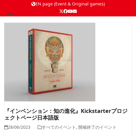
EN page (Event & Original games)
Twitter
Facebook
YouTube
Email
Open
Close
mobile
mobile
menu
menu
『インベンション：知の進化』Kickstarterプロジ
ェクトページ日本語版
28/06/2023
すべてのイベント
,
開催終了のイベント