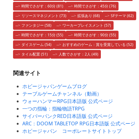
時間でさがす：60分
(81)
時間でさがす：45分
(76)
リソースマネジメント
(73)
拡張あり
(68)
SFテーマ
(62)
ファンタジー
(58)
ワーカープレイスメント
(57)
時間でさがす：15分
(55)
時間でさがす：90分
(55)
ダイスゲーム
(54)
おすすめのゲーム：賞を受賞している
(52)
タイル配置
(51)
人数でさがす：2人
(49)
関連サイト
ホビージャパンゲームブログ
テーブルゲームチャンネル（動画）
ウォーハンマーRPG日本語版 公式ページ
一つの指輪：指輪物語TRPG
サイバーパンクRED日本語版 公式ページ
ARC：DOOM TABLETOP RPG日本語版 公式ページ
ホビージャパン コーポレートサイトトップ