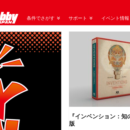
条件でさがす
サポート
イベント情報
『インベンション：知の進
版