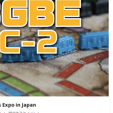
 Expo in Japan