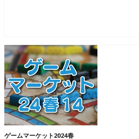
ゲームマーケット2024春