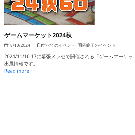
ゲームマーケット2024秋
18/10/2024
すべてのイベント
,
開催終了のイベント
2024/11/16-17に幕張メッセで開催される「ゲームマーケ
出展情報です。
Read more