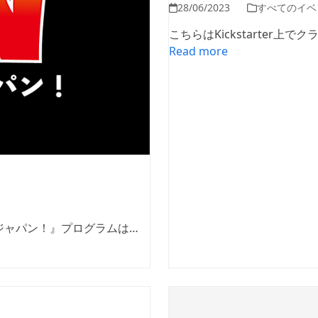
28/06/2023
すべてのイベ
こちらはKickstarter上
Read more
ジャパン！』プログラムは…