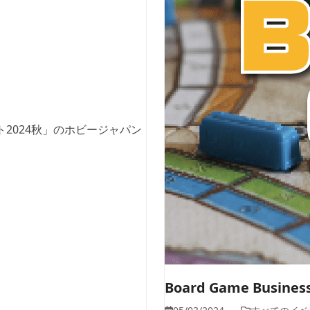
ット2024秋」のホビージャパン
Board Game Business