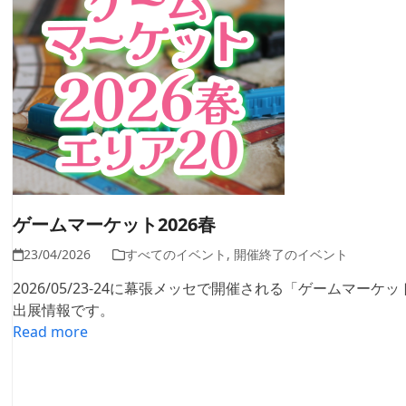
ゲームマーケット2026春
23/04/2026
すべてのイベント
,
開催終了のイベント
2026/05/23-24に幕張メッセで開催される「ゲームマーケ
出展情報です。
Read more