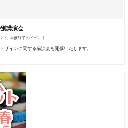
日特別講演会
ント
,
開催終了のイベント
ゲームデザインに関する講演会を開催いたします。