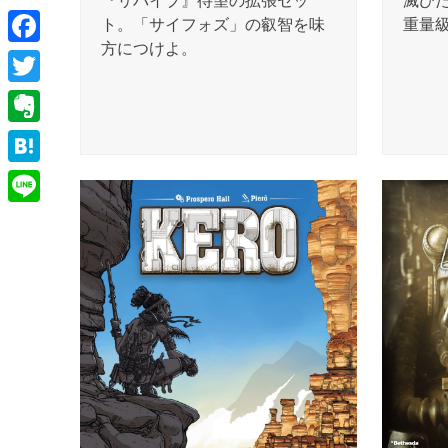
『リバイブ』待望の拡張セッ
滅び
ト。「サイフォズ」の叡智を味
重量
方につけよ。
Facebook
Twitter
Evernote
Hatena
Line