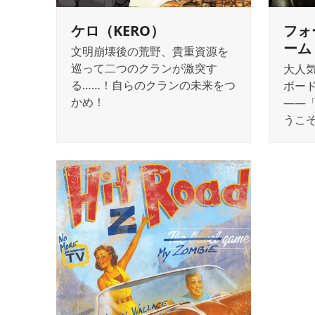
ケロ（KERO）
フォ
ーム
文明崩壊後の荒野、貴重資源を
巡って二つのクランが激突す
大人
る……！自らのクランの未来をつ
ボー
かめ！
――
うこ