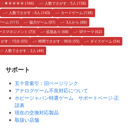
す：★☆☆☆☆
(166)
人数でさがす：5人
(158)
人数でさがす：6人
(143)
カードゲーム
(138)
ゲーム
(111)
協力ゲーム
(97)
3人から
(88)
ースマネジメント
(73)
拡張あり
(68)
SFテーマ
(62)
がす：15分
(55)
時間でさがす：90分
(55)
ダイスゲーム
(54)
人数でさがす：2人
(49)
サポート
五十音索引：旧ページリンク
アナログゲーム不良対応について
ホビージャパン特選ゲーム サポートページ-正
誤表
現在の交換対応製品
取扱い店舗