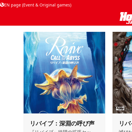
EN page (Event & Original games)
リバイブ：深淵の呼び声
リバ