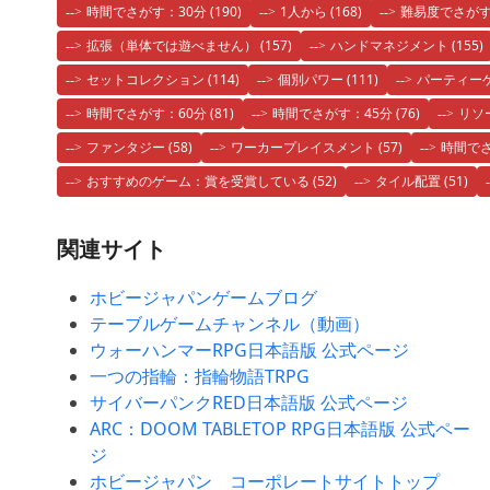
時間でさがす：30分
(190)
1人から
(168)
難易度でさが
拡張（単体では遊べません）
(157)
ハンドマネジメント
(155)
セットコレクション
(114)
個別パワー
(111)
パーティー
時間でさがす：60分
(81)
時間でさがす：45分
(76)
リソ
ファンタジー
(58)
ワーカープレイスメント
(57)
時間でさ
おすすめのゲーム：賞を受賞している
(52)
タイル配置
(51)
関連サイト
ホビージャパンゲームブログ
テーブルゲームチャンネル（動画）
ウォーハンマーRPG日本語版 公式ページ
一つの指輪：指輪物語TRPG
サイバーパンクRED日本語版 公式ページ
ARC：DOOM TABLETOP RPG日本語版 公式ペー
ジ
ホビージャパン コーポレートサイトトップ