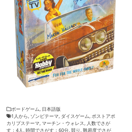
ボードゲーム
,
日本語版
1人から
,
ゾンビテーマ
,
ダイスゲーム
,
ポストアポ
カリプステーマ
,
マーチン・ウォレス
,
人数でさが
す：4人
,
時間でさがす：60分
,
競り
,
難易度でさが