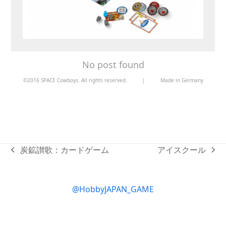
No post found
©2016 SPACE Cowboys. All rights reserved.
|
Made in Germany
炭鉱讃歌：カードゲーム
アイスクール
previous
next
post:
post:
@HobbyJAPAN_GAME