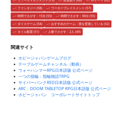
リソースマネジメント
(73)
拡張あり
(68)
SFテーマ
(62)
ファンタジー
(58)
ワーカープレイスメント
(57)
時間でさがす：15分
(55)
時間でさがす：90分
(55)
ダイスゲーム
(54)
おすすめのゲーム：賞を受賞している
(52)
タイル配置
(51)
人数でさがす：2人
(49)
関連サイト
ホビージャパンゲームブログ
テーブルゲームチャンネル（動画）
ウォーハンマーRPG日本語版 公式ページ
一つの指輪：指輪物語TRPG
サイバーパンクRED日本語版 公式ページ
ARC：DOOM TABLETOP RPG日本語版 公式ページ
ホビージャパン コーポレートサイトトップ