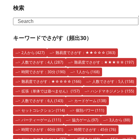
検索
Search
キーワードでさがす（頻出30）
2人から
(427)
難易度でさがす：★★☆☆☆
(363)
人数でさがす：4人
(287)
難易度でさがす：★★★☆☆
(197)
時間でさがす：30分
(190)
1人から
(168)
難易度でさがす：★☆☆☆☆
(166)
人数でさがす：5人
(158)
拡張（単体では遊べません）
(157)
ハンドマネジメント
(155)
人数でさがす：6人
(143)
カードゲーム
(138)
セットコレクション
(114)
個別パワー
(111)
パーティーゲーム
(111)
協力ゲーム
(97)
3人から
(88)
時間でさがす：60分
(81)
時間でさがす：45分
(76)