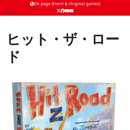
EN page (Event & Original games)
Twitter
Facebook
YouTube
Email
Open
Close
mobile
mobile
ヒット・ザ・ロー
menu
menu
ド