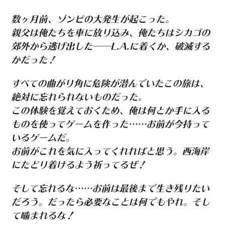
数ヶ月前、ゾンビの大発生が起こった。
親父は俺たちを車に放り込み、俺たちはシカゴの
郊外から逃げ出した――L.A.に着くか、破滅する
かだった！
すべての曲がり角に危険が潜んでいたこの旅は、
絶対に忘れられないものだった。
この体験を覚えておくため、俺は何とか手に入る
ものを使ってゲームを作った……お前が今持って
いるゲームだ。
お前がこれを気に入ってくれればと思う。西海岸
にたどり着けるよう祈ってるぜ！
そして忘れるな……お前は最後まで生き残りたい
だろう。だったら必要なことは何でもやれ。そし
て噛まれるな！