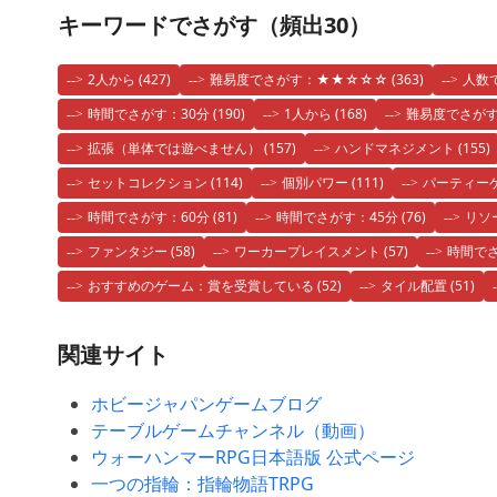
キーワードでさがす（頻出30）
2人から
(427)
難易度でさがす：★★☆☆☆
(363)
人数
時間でさがす：30分
(190)
1人から
(168)
難易度でさが
拡張（単体では遊べません）
(157)
ハンドマネジメント
(155)
セットコレクション
(114)
個別パワー
(111)
パーティー
時間でさがす：60分
(81)
時間でさがす：45分
(76)
リソ
ファンタジー
(58)
ワーカープレイスメント
(57)
時間でさ
おすすめのゲーム：賞を受賞している
(52)
タイル配置
(51)
関連サイト
ホビージャパンゲームブログ
テーブルゲームチャンネル（動画）
ウォーハンマーRPG日本語版 公式ページ
一つの指輪：指輪物語TRPG