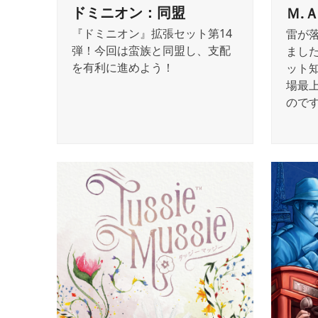
ドミニオン：同盟
Ｍ.
『ドミニオン』拡張セット第14
雷が
弾！今回は蛮族と同盟し、支配
ました
を有利に進めよう！
ット
場最
ので