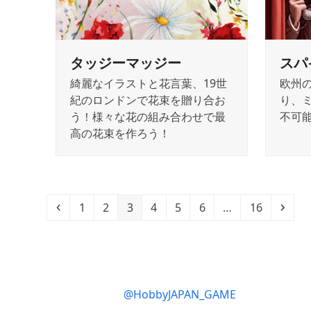
タッジーマッジー
スパ
綺麗なイラストと花言葉、19世
欧州
紀のロンドンで花束を贈り合お
り、
う！様々な花の組み合わせで最
不可
高の花束を作ろう！
Previous
Page
Page
Page
Page
Page
Page
Page
Next
1
2
3
4
5
6
…
16
@HobbyJAPAN_GAME