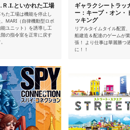
Ａ.Ｒ.I.といかれた工場
ギャラクシートラッ
ー：キープ・オン・
落ちた工場は機能を停止し
ッキング
。MARI（自律機動型ロボ
知能ユニット）を誘導し工
リアルタイムタイル配置
上階の指令室を正常に戻す
船建造＆配達のゲームが
す。
張！ より仕事は華麗勝つ
に！！