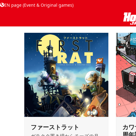
EN page (Event & Original games)
ファーストラット
カワ
周年