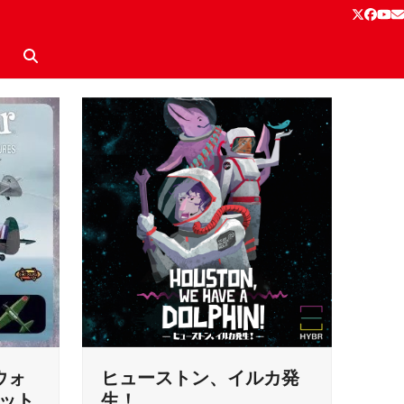
Twitter
Face
Yo
E
ウォ
ヒューストン、イルカ発
セット
生！