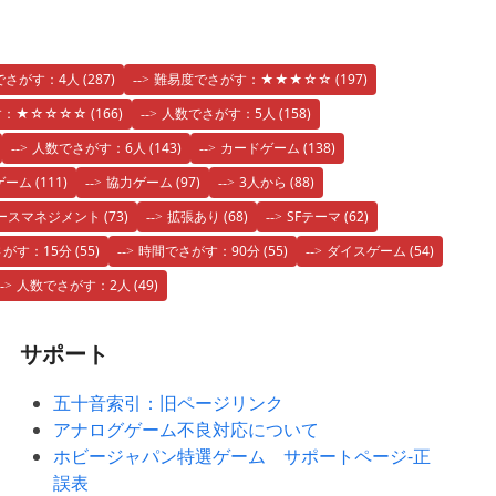
でさがす：4人
(287)
難易度でさがす：★★★☆☆
(197)
す：★☆☆☆☆
(166)
人数でさがす：5人
(158)
人数でさがす：6人
(143)
カードゲーム
(138)
ゲーム
(111)
協力ゲーム
(97)
3人から
(88)
ースマネジメント
(73)
拡張あり
(68)
SFテーマ
(62)
がす：15分
(55)
時間でさがす：90分
(55)
ダイスゲーム
(54)
人数でさがす：2人
(49)
サポート
五十音索引：旧ページリンク
アナログゲーム不良対応について
ホビージャパン特選ゲーム サポートページ-正
誤表