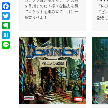
ガラクタ置き場からチーズの月
を目指すのだ！様々な協力を得
『R-
てロケットを組み立て、月に一
『ビ
Facebook
番乗りせよ！
記念
Twitter
Evernote
Hatena
Line