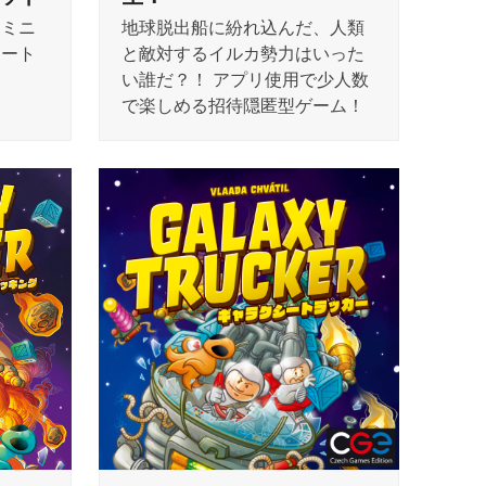
をミニ
地球脱出船に紛れ込んだ、人類
レート
と敵対するイルカ勢力はいった
い誰だ？！ アプリ使用で少人数
で楽しめる招待隠匿型ゲーム！