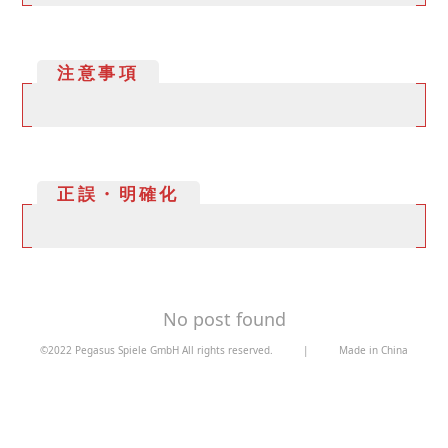
注意事項
正誤・明確化
No post found
©2022 Pegasus Spiele GmbH All rights reserved.
|
Made in China