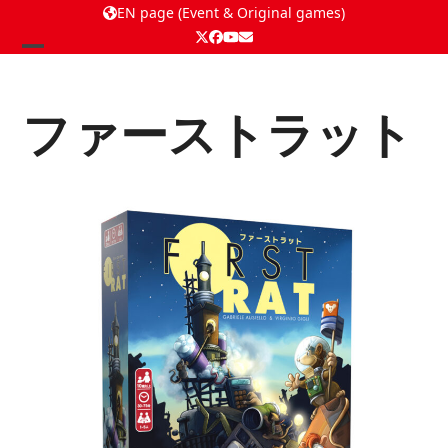
EN page (Event & Original games)
Twitter
Facebook
YouTube
Email
Open
Close
mobile
mobile
ファーストラット
menu
menu