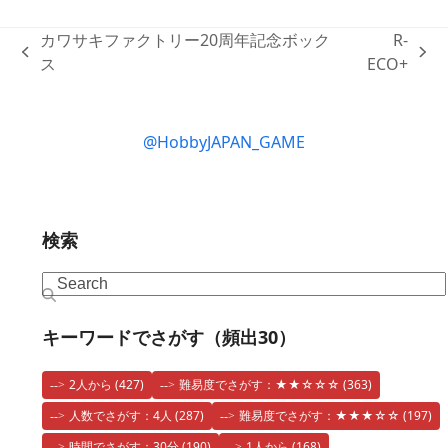
カワサキファクトリー20周年記念ボック
R-
previous
next
ス
ECO+
post:
post:
@HobbyJAPAN_GAME
検索
Search
キーワードでさがす（頻出30）
2人から
(427)
難易度でさがす：★★☆☆☆
(363)
人数でさがす：4人
(287)
難易度でさがす：★★★☆☆
(197)
時間でさがす：30分
(190)
1人から
(168)