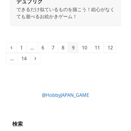
デュプリク
できるだけ似ているものを描こう！絵心がなく
ても遊べるお絵かきゲーム！
Previous
Page
Page
Page
Page
Page
Page
Page
Page
1
…
6
7
8
9
10
11
12
Page
Next
…
14
@HobbyJAPAN_GAME
検索