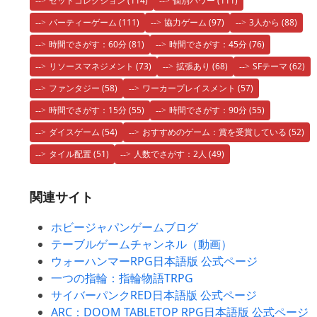
セットコレクション
(114)
個別パワー
(111)
パーティーゲーム
(111)
協力ゲーム
(97)
3人から
(88)
時間でさがす：60分
(81)
時間でさがす：45分
(76)
リソースマネジメント
(73)
拡張あり
(68)
SFテーマ
(62)
ファンタジー
(58)
ワーカープレイスメント
(57)
時間でさがす：15分
(55)
時間でさがす：90分
(55)
ダイスゲーム
(54)
おすすめのゲーム：賞を受賞している
(52)
タイル配置
(51)
人数でさがす：2人
(49)
関連サイト
ホビージャパンゲームブログ
テーブルゲームチャンネル（動画）
ウォーハンマーRPG日本語版 公式ページ
一つの指輪：指輪物語TRPG
サイバーパンクRED日本語版 公式ページ
ARC：DOOM TABLETOP RPG日本語版 公式ページ