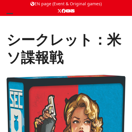
EN page (Event & Original games)
Twitter
Facebook
YouTube
Email
Open
Close
mobile
mobile
シークレット：米
menu
menu
ソ諜報戦