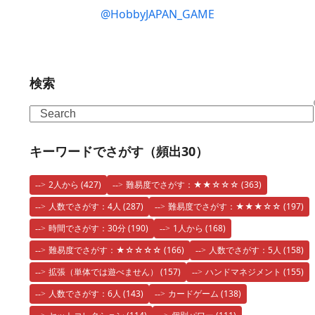
@HobbyJAPAN_GAME
検索
Search
キーワードでさがす（頻出30）
2人から
(427)
難易度でさがす：★★☆☆☆
(363)
人数でさがす：4人
(287)
難易度でさがす：★★★☆☆
(197)
時間でさがす：30分
(190)
1人から
(168)
難易度でさがす：★☆☆☆☆
(166)
人数でさがす：5人
(158)
拡張（単体では遊べません）
(157)
ハンドマネジメント
(155)
人数でさがす：6人
(143)
カードゲーム
(138)