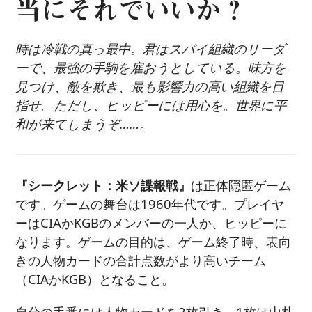
当にそれでいいか？
時は冷戦の真っ最中。君はスパイ組織のリーダ
ーで、最強の手駒を雇おうとしている。味方を
見つけ、敵を欺き、最も影響力の高い組織を目
指せ。ただし、ヒッピーには用心を。世界に平
和が来てしまうぞ……。
『シークレット：米ソ諜報戦』
は正体隠匿ゲーム
です。ゲームの舞台は1960年代です。プレイヤ
ーはCIAかKGBのメンバーの一人か、ヒッピーに
なります。ゲームの目的は、ゲーム終了時、表向
きの人物カードの合計点数がより高いチーム
（CIAかKGB）となること。
自分の手番には人物カードを2枚引き、1枚は山札