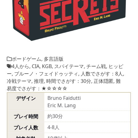
ボードゲーム
,
多言語版
4人から
,
CIA
,
KGB
,
スパイテーマ
,
チーム戦
,
ヒッピ
ー
,
ブルーノ・フェイドゥッティ
,
人数でさがす：8人
,
冷戦テーマ
,
推理
,
時間でさがす：30分
,
正体隠匿
,
難
易度でさがす：★☆☆☆☆
Bruno Faidutti
デザイン
Eric M. Lang
約30分
プレイ時間
4-8人
プレイ人数