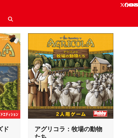
Twitter
Face
Yo
E
ズド
アグリコラ：牧場の動物
たち