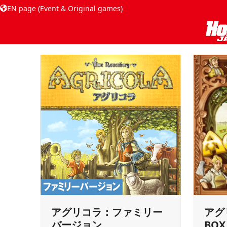
EN page (Event & Original games)
アグリコラ：ファミリー
アグ
バージョン
BOX