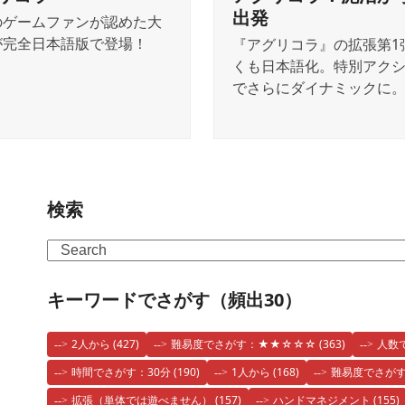
出発
のゲームファンが認めた大
が完全日本語版で登場！
『アグリコラ』の拡張第1
くも日本語化。特別アク
でさらにダイナミックに
検索
Search
キーワードでさがす（頻出30）
2人から
(427)
難易度でさがす：★★☆☆☆
(363)
人数
時間でさがす：30分
(190)
1人から
(168)
難易度でさが
拡張（単体では遊べません）
(157)
ハンドマネジメント
(155)