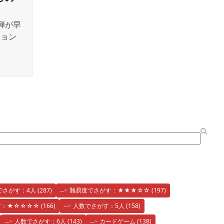
弾が早
ション
。
でさがす：4人
(287)
難易度でさがす：★★★☆☆
(197)
す：★☆☆☆☆
(166)
人数でさがす：5人
(158)
人数でさがす：6人
(143)
カードゲーム
(138)