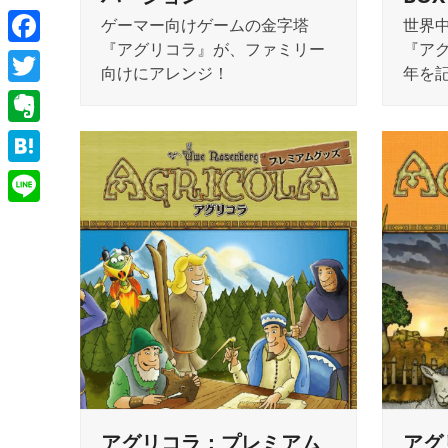
ゲーマー向けゲームの金字塔
世界
『アグリコラ』が、ファミリー
『ア
Facebook
向けにアレンジ！
年を
Twitter
Evernote
Hatena
Line
アグリコラ：プレミアム
アグ