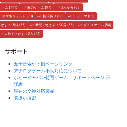
ゲーム
(111)
協力ゲーム
(97)
3人から
(88)
ースマネジメント
(73)
拡張あり
(68)
SFテーマ
(62)
がす：15分
(55)
時間でさがす：90分
(55)
ダイスゲーム
(54)
人数でさがす：2人
(49)
サポート
五十音索引：旧ページリンク
アナログゲーム不良対応について
ホビージャパン特選ゲーム サポートページ-正
誤表
現在の交換対応製品
取扱い店舗