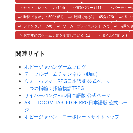
セットコレクション
(114)
個別パワー
(111)
パーティー
時間でさがす：60分
(81)
時間でさがす：45分
(76)
リソ
ファンタジー
(58)
ワーカープレイスメント
(57)
時間でさ
おすすめのゲーム：賞を受賞している
(52)
タイル配置
(51)
関連サイト
ホビージャパンゲームブログ
テーブルゲームチャンネル（動画）
ウォーハンマーRPG日本語版 公式ページ
一つの指輪：指輪物語TRPG
サイバーパンクRED日本語版 公式ページ
ARC：DOOM TABLETOP RPG日本語版 公式ペー
ジ
ホビージャパン コーポレートサイトトップ