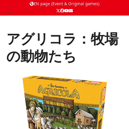
EN page (Event & Original games)
Twitter
Facebook
YouTube
Email
Open
Close
mobile
mobile
アグリコラ：牧場
menu
menu
の動物たち