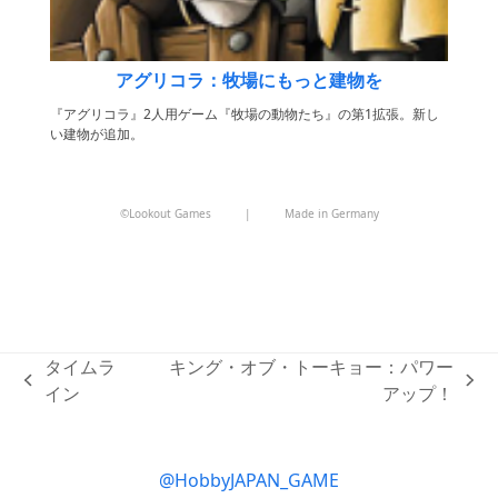
アグリコラ：牧場にもっと建物を
『アグリコラ』2人用ゲーム『牧場の動物たち』の第1拡張。新し
い建物が追加。
©Lookout Games
|
Made in Germany
タイムラ
キング・オブ・トーキョー：パワー
previous
next
イン
アップ！
post:
post:
@HobbyJAPAN_GAME