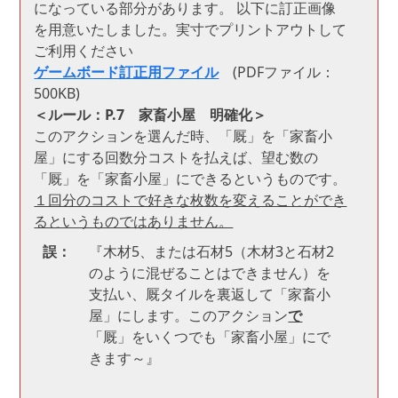
になっている部分があります。 以下に訂正画像
を用意いたしました。実寸でプリントアウトして
ご利用ください
ゲームボード訂正用ファイル
(PDFファイル：
500KB)
＜ルール：P.7 家畜小屋 明確化＞
このアクションを選んだ時、「厩」を「家畜小
屋」にする回数分コストを払えば、望む数の
「厩」を「家畜小屋」にできるというものです。
１回分のコストで好きな枚数を変えることができ
るというものではありません。
誤：
『木材5、または石材5（木材3と石材2
のように混ぜることはできません）を
支払い、厩タイルを裏返して「家畜小
屋」にします。このアクション
で
「厩」をいくつでも「家畜小屋」にで
きます～』