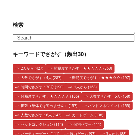
検索
Search
キーワードでさがす（頻出30）
2人から
(427)
難易度でさがす：★★☆☆☆
(363)
人数でさがす：4人
(287)
難易度でさがす：★★★☆☆
(197)
時間でさがす：30分
(190)
1人から
(168)
難易度でさがす：★☆☆☆☆
(166)
人数でさがす：5人
(158)
拡張（単体では遊べません）
(157)
ハンドマネジメント
(155)
人数でさがす：6人
(143)
カードゲーム
(138)
セットコレクション
(114)
個別パワー
(111)
パーティーゲーム
(111)
協力ゲーム
(97)
3人から
(88)