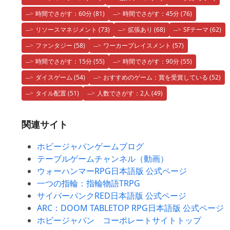
時間でさがす：60分
(81)
時間でさがす：45分
(76)
リソースマネジメント
(73)
拡張あり
(68)
SFテーマ
(62)
ファンタジー
(58)
ワーカープレイスメント
(57)
時間でさがす：15分
(55)
時間でさがす：90分
(55)
ダイスゲーム
(54)
おすすめのゲーム：賞を受賞している
(52)
タイル配置
(51)
人数でさがす：2人
(49)
関連サイト
ホビージャパンゲームブログ
テーブルゲームチャンネル（動画）
ウォーハンマーRPG日本語版 公式ページ
一つの指輪：指輪物語TRPG
サイバーパンクRED日本語版 公式ページ
ARC：DOOM TABLETOP RPG日本語版 公式ページ
ホビージャパン コーポレートサイトトップ