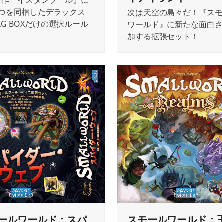
名作『イスタンブール』に
2つを同梱したデラックス
次は天空の島々だ！『ス
IG BOXだけの選択ルール
ワールド』に新たな面白
！
加する拡張セット！
ールワールド：スパ
スモールワールド：