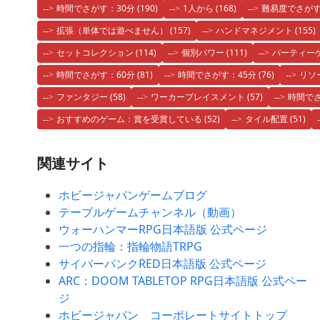
時間でさがす：30分
(190)
1人から
(168)
難易度でさが
拡張（単体では遊べません）
(157)
ハンドマネジメント
(155)
セットコレクション
(114)
個別パワー
(111)
パーティー
時間でさがす：60分
(81)
時間でさがす：45分
(76)
リソ
ファンタジー
(58)
ワーカープレイスメント
(57)
時間でさ
おすすめのゲーム：賞を受賞している
(52)
タイル配置
(51)
関連サイト
ホビージャパンゲームブログ
テーブルゲームチャンネル（動画）
ウォーハンマーRPG日本語版 公式ページ
一つの指輪：指輪物語TRPG
サイバーパンクRED日本語版 公式ページ
ARC：DOOM TABLETOP RPG日本語版 公式ペー
ジ
ホビージャパン コーポレートサイトトップ