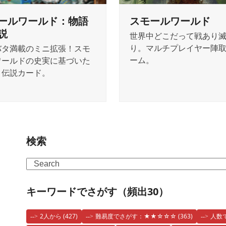
ールワールド：物語
スモールワールド
説
世界中どこだって戦あり
り。マルチプレイヤー陣
バタ満載のミニ拡張！スモ
ーム。
ワールドの史実に基づいた
と伝説カード。
検索
Search
キーワードでさがす（頻出30）
2人から
(427)
難易度でさがす：★★☆☆☆
(363)
人数