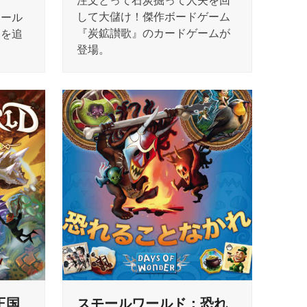
注文とって石炭掘って人夫を回
して大儲け！傑作ボードゲーム
モール
『炭鉱讃歌』のカードゲームが
さを追
登場。
王国
スモールワールド：恐れ