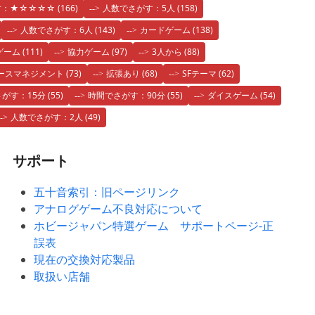
す：★☆☆☆☆
(166)
人数でさがす：5人
(158)
人数でさがす：6人
(143)
カードゲーム
(138)
ゲーム
(111)
協力ゲーム
(97)
3人から
(88)
ースマネジメント
(73)
拡張あり
(68)
SFテーマ
(62)
がす：15分
(55)
時間でさがす：90分
(55)
ダイスゲーム
(54)
人数でさがす：2人
(49)
サポート
五十音索引：旧ページリンク
アナログゲーム不良対応について
ホビージャパン特選ゲーム サポートページ-正
誤表
現在の交換対応製品
取扱い店舗