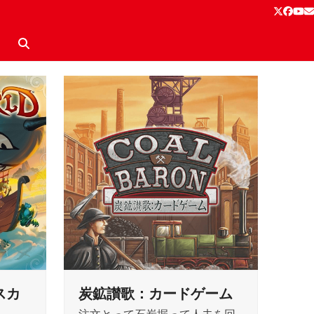
Twitter
Face
Yo
E
スカ
炭鉱讃歌：カードゲーム