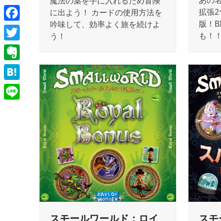
あの
魔法の薬を手に入れるため冒険
拡張
に出よう！ カードの使用方法を
版！B
吟味して、効率よく旅を続けよ
Facebook
も！
う！
Twitter
Evernote
Hatena
Line
スモールワールド：ロイ
スモ