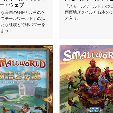
ー・ウェブ
『スモールワールド』の
両面地形タイルと12本の
楽な帝国の征服と没落のゲ
オ入り。
『スモールワールド』の拡
新たな種族と特殊パワーを
しよう！