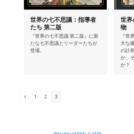
世界の七不思議：指導者
世界
たち 第二版
物
『世界の七不思議 第二版』に新
『世
たな七不思議とリーダーたちが
大な
登場。
の計
か、
か？
Previous
Page
Page
Page
1
2
3
@HobbyJAPAN_GAME