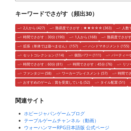
キーワードでさがす（頻出30）
2人から
(427)
難易度でさがす：★★☆☆☆
(363)
人数
時間でさがす：30分
(190)
1人から
(168)
難易度でさが
拡張（単体では遊べません）
(157)
ハンドマネジメント
(155)
セットコレクション
(114)
個別パワー
(111)
パーティー
時間でさがす：60分
(81)
時間でさがす：45分
(76)
リソ
ファンタジー
(58)
ワーカープレイスメント
(57)
時間でさ
おすすめのゲーム：賞を受賞している
(52)
タイル配置
(51)
関連サイト
ホビージャパンゲームブログ
テーブルゲームチャンネル（動画）
ウォーハンマーRPG日本語版 公式ページ