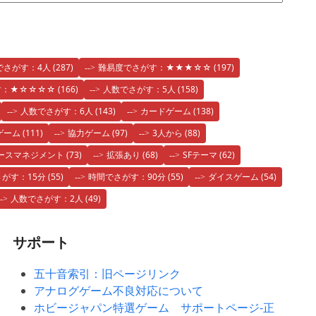
でさがす：4人
(287)
難易度でさがす：★★★☆☆
(197)
す：★☆☆☆☆
(166)
人数でさがす：5人
(158)
人数でさがす：6人
(143)
カードゲーム
(138)
ゲーム
(111)
協力ゲーム
(97)
3人から
(88)
ースマネジメント
(73)
拡張あり
(68)
SFテーマ
(62)
がす：15分
(55)
時間でさがす：90分
(55)
ダイスゲーム
(54)
人数でさがす：2人
(49)
サポート
五十音索引：旧ページリンク
アナログゲーム不良対応について
ホビージャパン特選ゲーム サポートページ-正