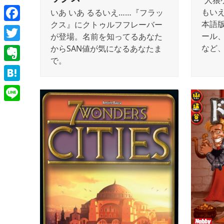
“人狼
もい
いあ いあ るるいえ……『フラッ
本語
クス』にクトゥルフフレーバー
Facebook
ール
が登場。名前を知ってるあなた
など
からSAN値が気になるあなたま
Twitter
で。
Evernote
Hatena
Line