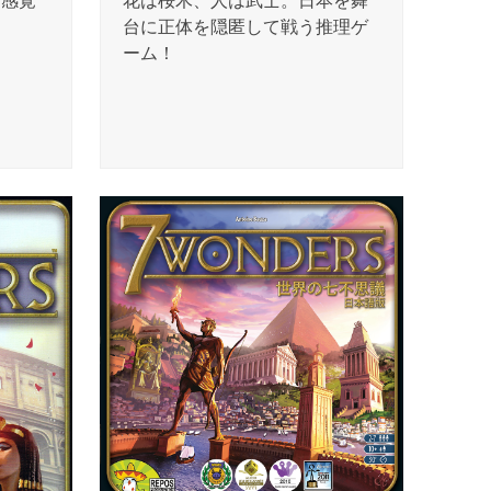
新感覚
花は桜木、人は武士。日本を舞
台に正体を隠匿して戦う推理ゲ
ーム！