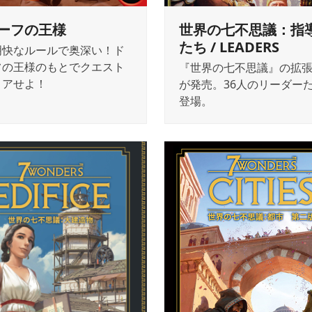
ーフの王様
世界の七不思議：指
たち / LEADERS
明快なルールで奥深い！ド
フの王様のもとでクエスト
『世界の七不思議』の拡張
リアせよ！
が発売。36人のリーダー
登場。