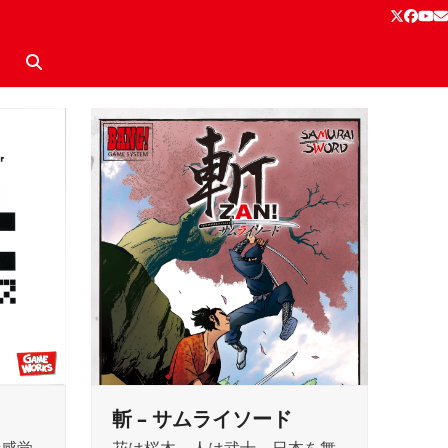
Twitter
Face
Yo
E
斬 – サムライソード