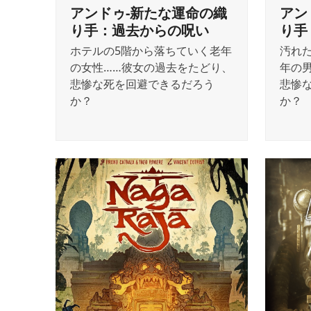
アンドゥ-新たな運命の織
アン
り手：過去からの呪い
り手
ホテルの5階から落ちていく老年
汚れ
の女性……彼女の過去をたどり、
年の
悲惨な死を回避できるだろう
悲惨
か？
か？