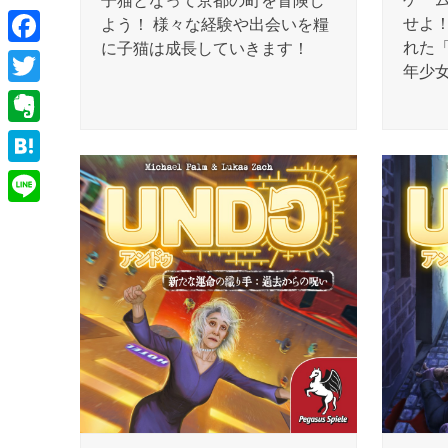
子猫となって京都の町を冒険し
せよ
よう！ 様々な経験や出会いを糧
れた
に子猫は成長していきます！
Facebook
年少
Twitter
Evernote
Hatena
Line