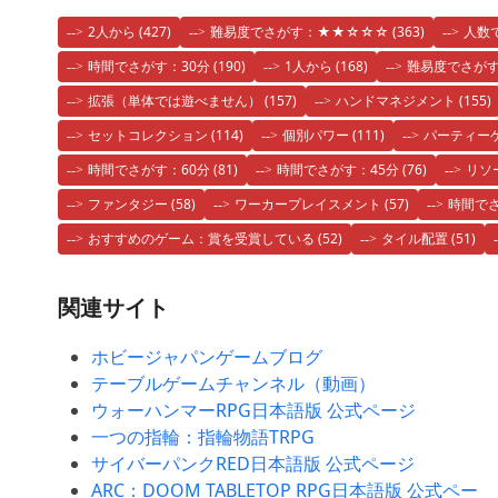
2人から
(427)
難易度でさがす：★★☆☆☆
(363)
人数
時間でさがす：30分
(190)
1人から
(168)
難易度でさが
拡張（単体では遊べません）
(157)
ハンドマネジメント
(155)
セットコレクション
(114)
個別パワー
(111)
パーティー
時間でさがす：60分
(81)
時間でさがす：45分
(76)
リソ
ファンタジー
(58)
ワーカープレイスメント
(57)
時間でさ
おすすめのゲーム：賞を受賞している
(52)
タイル配置
(51)
関連サイト
ホビージャパンゲームブログ
テーブルゲームチャンネル（動画）
ウォーハンマーRPG日本語版 公式ページ
一つの指輪：指輪物語TRPG
サイバーパンクRED日本語版 公式ページ
ARC：DOOM TABLETOP RPG日本語版 公式ペー