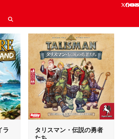
Twitter
Face
Yo
E
イラ
タリスマン・伝説の勇者
たち