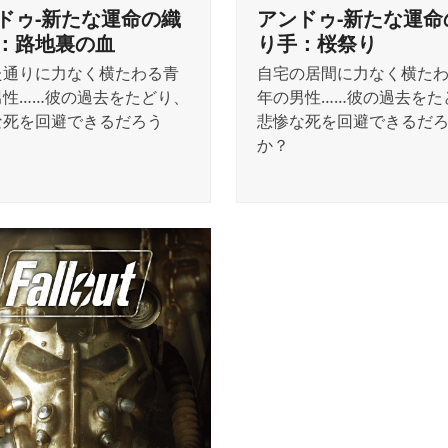
ドゥ-新たな運命の織
アンドゥ-新たな運命
：路地裏の血
り手：桜祭り
た通りに力なく横たわる青
自宅の居間に力なく横た
男性……彼の過去をたどり、
年の男性……彼の過去をた
な死を回避できるだろう
悲惨な死を回避できるだ
か？