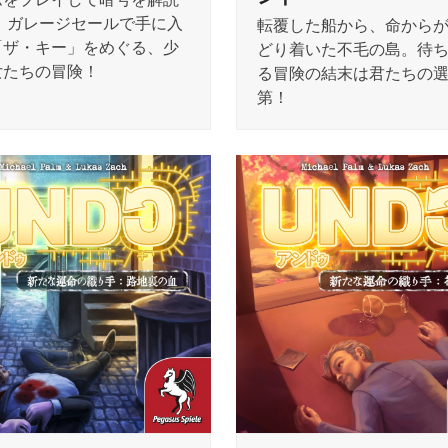
！ ガレージセールで手に入
転覆した船から、命から
「ザ・キー」をめぐる、少
どり着いた不毛の島。待
女たちの冒険！
る冒険の結末は君たちの
第！