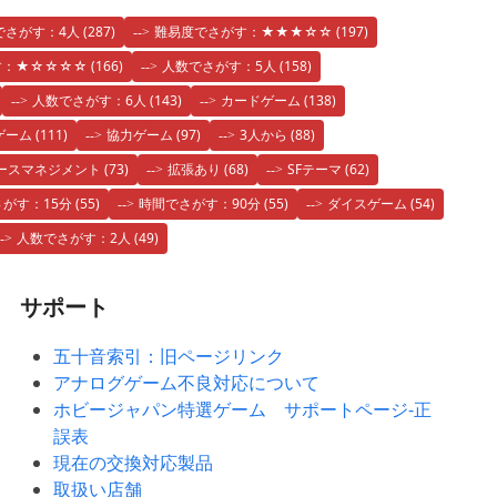
でさがす：4人
(287)
難易度でさがす：★★★☆☆
(197)
す：★☆☆☆☆
(166)
人数でさがす：5人
(158)
人数でさがす：6人
(143)
カードゲーム
(138)
ゲーム
(111)
協力ゲーム
(97)
3人から
(88)
ースマネジメント
(73)
拡張あり
(68)
SFテーマ
(62)
がす：15分
(55)
時間でさがす：90分
(55)
ダイスゲーム
(54)
人数でさがす：2人
(49)
サポート
五十音索引：旧ページリンク
アナログゲーム不良対応について
ホビージャパン特選ゲーム サポートページ-正
誤表
現在の交換対応製品
取扱い店舗