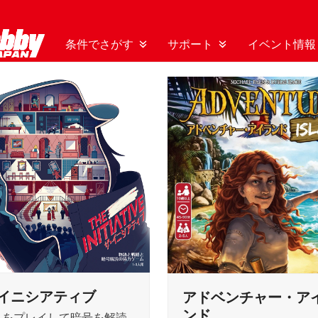
条件でさがす
サポート
イベント情報
イニシアティブ
アドベンチャー・ア
ンド
ムをプレイして暗号を解読