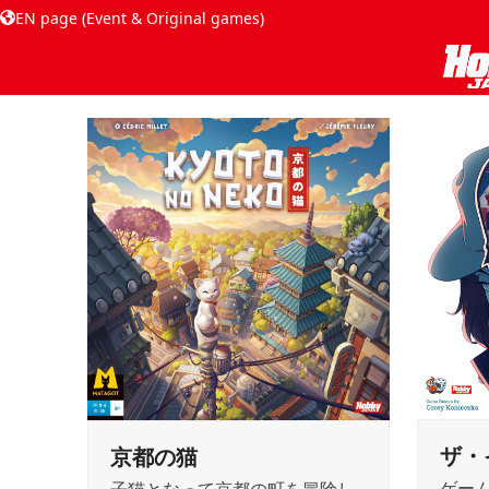
EN page (Event & Original games)
ザ・
京都の猫
ゲー