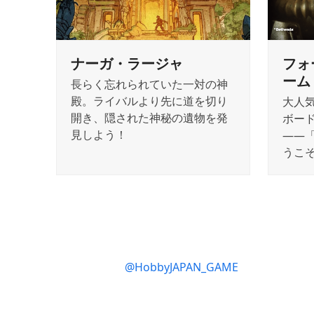
ナーガ・ラージャ
フォ
ーム
長らく忘れられていた一対の神
殿。ライバルより先に道を切り
大人
開き、隠された神秘の遺物を発
ボー
見しよう！
――
うこ
@HobbyJAPAN_GAME