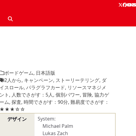
Twitter
Face
Yo
E
ボードゲーム
,
日本語版
2人から
,
キャンペーン
,
ストーリーテリング
,
ダ
イスロール
,
パラグラフカード
,
リソースマネジメ
ント
,
人数でさがす：5人
,
個別パワー
,
冒険
,
協力ゲ
ーム
,
探査
,
時間でさがす：90分
,
難易度でさがす：
★★★☆☆
System:
デザイン
Michael Palm
Lukas Zach