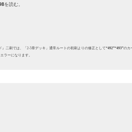
98
を読む。
』二刷では、「2-5章デッキ」通常ルートの初刷よりの修正として
“492”“493”
のカ
うエラーになります。