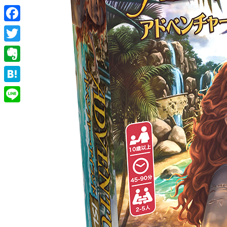
Facebook
Twitter
Evernote
Hatena
Line