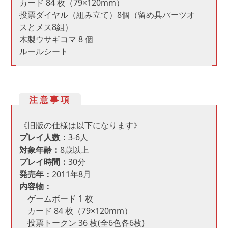
カード 84 枚（79×120mm）
投票ダイヤル（組み立て）8個（留め具パーツオ
スとメス8組）
木製ウサギコマ 8 個
ルールシート
注意事項
《旧版の仕様は以下になります》
プレイ人数：
3-6人
対象年齢：
8歳以上
プレイ時間：
30分
発売年：
2011年8月
内容物：
ゲームボード 1 枚
カード 84 枚（79×120mm）
投票トークン 36 枚(全6色各6枚)