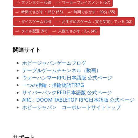
ファンタジー
(58)
ワーカープレイスメント
(57)
時間でさがす：15分
(55)
時間でさがす：90分
(55)
ダイスゲーム
(54)
おすすめのゲーム：賞を受賞している
(52)
タイル配置
(51)
人数でさがす：2人
(49)
関連サイト
ホビージャパンゲームブログ
テーブルゲームチャンネル（動画）
ウォーハンマーRPG日本語版 公式ページ
一つの指輪：指輪物語TRPG
サイバーパンクRED日本語版 公式ページ
ARC：DOOM TABLETOP RPG日本語版 公式ページ
ホビージャパン コーポレートサイトトップ
サポート