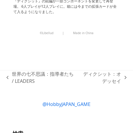
『ディクシット』の続編が一部コンポーネントを変更して再登
場。 6人プレイが12人プレイに。箱には今までの拡張カードが全
て入るようになりました。
©Libellud
|
Made in China
世界の七不思議：指導者たち
ディクシット：オ
previous
next
/ LEADERS
デッセイ
post:
post:
@HobbyJAPAN_GAME