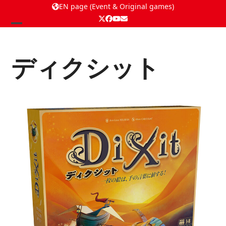
EN page (Event & Original games)
Twitter
Facebook
YouTube
Email
Open
Close
mobile
mobile
ディクシット
menu
menu