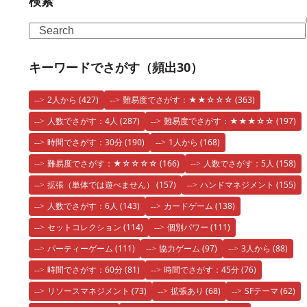
検索
Search
キーワードでさがす（頻出30）
2人から
(427)
難易度でさがす：★★☆☆☆
(363)
人数でさがす：4人
(287)
難易度でさがす：★★★☆☆
(197)
時間でさがす：30分
(190)
1人から
(168)
難易度でさがす：★☆☆☆☆
(166)
人数でさがす：5人
(158)
拡張（単体では遊べません）
(157)
ハンドマネジメント
(155)
人数でさがす：6人
(143)
カードゲーム
(138)
セットコレクション
(114)
個別パワー
(111)
パーティーゲーム
(111)
協力ゲーム
(97)
3人から
(88)
時間でさがす：60分
(81)
時間でさがす：45分
(76)
リソースマネジメント
(73)
拡張あり
(68)
SFテーマ
(62)