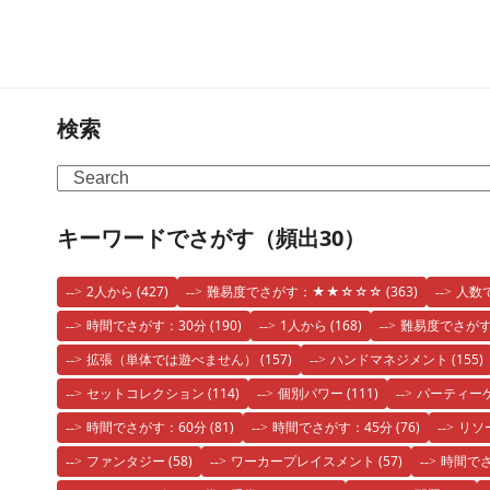
検索
Search
キーワードでさがす（頻出30）
2人から
(427)
難易度でさがす：★★☆☆☆
(363)
人数
時間でさがす：30分
(190)
1人から
(168)
難易度でさが
拡張（単体では遊べません）
(157)
ハンドマネジメント
(155)
セットコレクション
(114)
個別パワー
(111)
パーティー
時間でさがす：60分
(81)
時間でさがす：45分
(76)
リソ
ファンタジー
(58)
ワーカープレイスメント
(57)
時間でさ