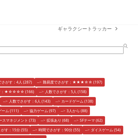
ギャラクシートラッカー
next
post:
でさがす：4人
(287)
難易度でさがす：★★★☆☆
(197)
す：★☆☆☆☆
(166)
人数でさがす：5人
(158)
人数でさがす：6人
(143)
カードゲーム
(138)
ゲーム
(111)
協力ゲーム
(97)
3人から
(88)
ースマネジメント
(73)
拡張あり
(68)
SFテーマ
(62)
がす：15分
(55)
時間でさがす：90分
(55)
ダイスゲーム
(54)