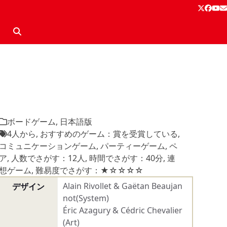
Twitter
Face
Yo
E
ボードゲーム
,
日本語版
4人から
,
おすすめのゲーム：賞を受賞している
,
コミュニケーションゲーム
,
パーティーゲーム
,
ペ
ア
,
人数でさがす：12人
,
時間でさがす：40分
,
連
想ゲーム
,
難易度でさがす：★☆☆☆☆
Alain Rivollet & Gaëtan Beaujan
デザイン
not(System)
Éric Azagury & Cédric Chevalier
(Art)