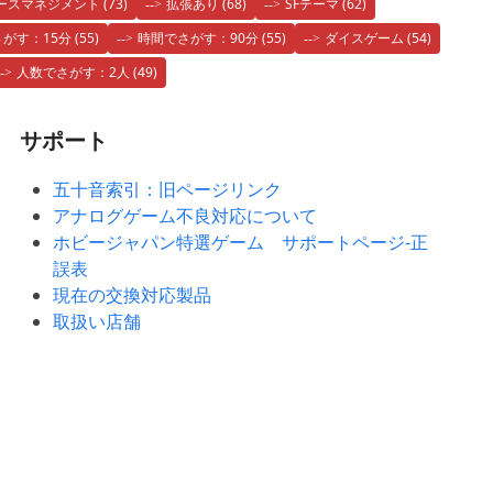
ースマネジメント
(73)
拡張あり
(68)
SFテーマ
(62)
がす：15分
(55)
時間でさがす：90分
(55)
ダイスゲーム
(54)
人数でさがす：2人
(49)
サポート
五十音索引：旧ページリンク
アナログゲーム不良対応について
ホビージャパン特選ゲーム サポートページ-正
誤表
現在の交換対応製品
取扱い店舗