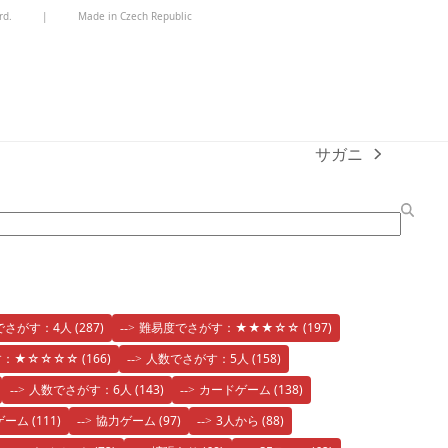
rd.
|
Made in Czech Republic
サガニ
next
post:
でさがす：4人
(287)
難易度でさがす：★★★☆☆
(197)
す：★☆☆☆☆
(166)
人数でさがす：5人
(158)
人数でさがす：6人
(143)
カードゲーム
(138)
ゲーム
(111)
協力ゲーム
(97)
3人から
(88)