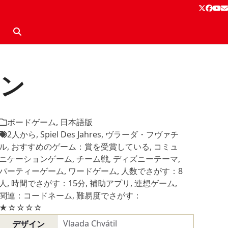
Twitter
Face
Yo
E
ョン
ボードゲーム
,
日本語版
2人から
,
Spiel Des Jahres
,
ヴラーダ・フヴァチ
ル
,
おすすめのゲーム：賞を受賞している
,
コミュ
ニケーションゲーム
,
チーム戦
,
ディズニーテーマ
,
パーティーゲーム
,
ワードゲーム
,
人数でさがす：8
人
,
時間でさがす：15分
,
補助アプリ
,
連想ゲーム
,
関連：コードネーム
,
難易度でさがす：
★☆☆☆☆
Vlaada Chvátil
デザイン