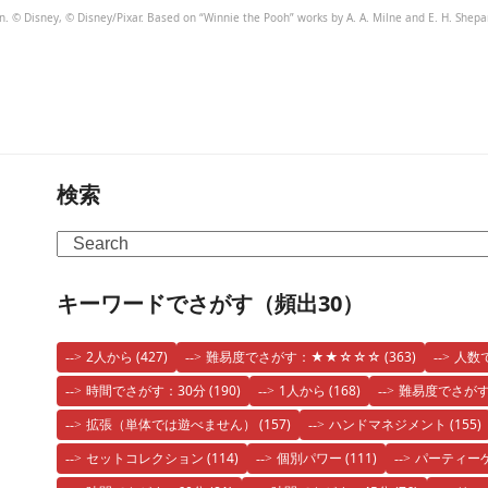
 © Disney, © Disney/Pixar. Based on “Winnie the Pooh” works by A. A. Milne and E. H. Shepa
検索
Search
キーワードでさがす（頻出30）
2人から
(427)
難易度でさがす：★★☆☆☆
(363)
人数
時間でさがす：30分
(190)
1人から
(168)
難易度でさが
拡張（単体では遊べません）
(157)
ハンドマネジメント
(155)
セットコレクション
(114)
個別パワー
(111)
パーティー