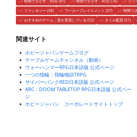
時間でさがす：60分
(81)
時間でさがす：45分
(76)
リソ
ファンタジー
(58)
ワーカープレイスメント
(57)
時間でさ
おすすめのゲーム：賞を受賞している
(52)
タイル配置
(51)
関連サイト
ホビージャパンゲームブログ
テーブルゲームチャンネル（動画）
ウォーハンマーRPG日本語版 公式ページ
一つの指輪：指輪物語TRPG
サイバーパンクRED日本語版 公式ページ
ARC：DOOM TABLETOP RPG日本語版 公式ペー
ジ
ホビージャパン コーポレートサイトトップ