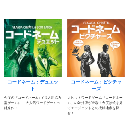
コードネーム：デュエッ
コードネーム：ピクチャ
ト
ーズ
今度の『コードネーム』が2人用協力
大ヒットワードゲーム『コードネー
型ゲームに！ 大人気ワードゲームの
ム』の姉妹版が登場！今度は絵を見
姉妹作！
てエージェントとの接触地点を探
せ！