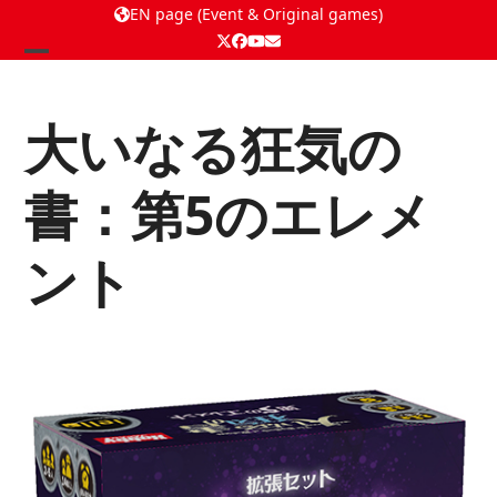
EN page (Event & Original games)
Twitter
Facebook
YouTube
Email
Open
Close
mobile
mobile
大いなる狂気の
menu
menu
書：第5のエレメ
ント