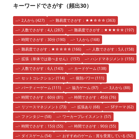
キーワードでさがす（頻出30）
2人から
(427)
難易度でさがす：★★☆☆☆
(363)
人数でさがす：4人
(287)
難易度でさがす：★★★☆☆
(197)
時間でさがす：30分
(190)
1人から
(168)
難易度でさがす：★☆☆☆☆
(166)
人数でさがす：5人
(158)
拡張（単体では遊べません）
(157)
ハンドマネジメント
(155)
人数でさがす：6人
(143)
カードゲーム
(138)
セットコレクション
(114)
個別パワー
(111)
パーティーゲーム
(111)
協力ゲーム
(97)
3人から
(88)
時間でさがす：60分
(81)
時間でさがす：45分
(76)
リソースマネジメント
(73)
拡張あり
(68)
SFテーマ
(62)
ファンタジー
(58)
ワーカープレイスメント
(57)
時間でさがす：15分
(55)
時間でさがす：90分
(55)
ダイスゲーム
(54)
おすすめのゲーム：賞を受賞している
(52)