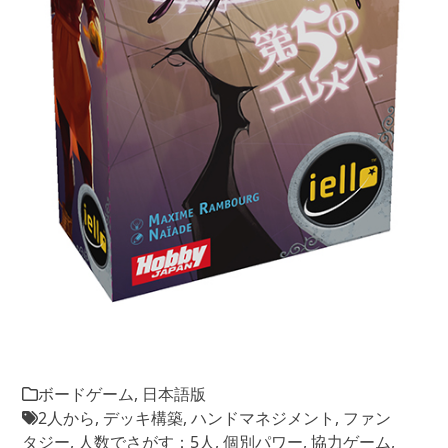
ボードゲーム
,
日本語版
2人から
,
デッキ構築
,
ハンドマネジメント
,
ファン
タジー
,
人数でさがす：5人
,
個別パワー
,
協力ゲーム
,