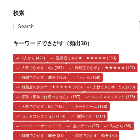
検索
Search
キーワードでさがす（頻出30）
2人から
(427)
難易度でさがす：★★☆☆☆
(363)
人数でさがす：4人
(287)
難易度でさがす：★★★☆☆
(197)
時間でさがす：30分
(190)
1人から
(168)
難易度でさがす：★☆☆☆☆
(166)
人数でさがす：5人
(158)
拡張（単体では遊べません）
(157)
ハンドマネジメント
(155)
人数でさがす：6人
(143)
カードゲーム
(138)
セットコレクション
(114)
個別パワー
(111)
パーティーゲーム
(111)
協力ゲーム
(97)
3人から
(88)
時間でさがす：60分
(81)
時間でさがす：45分
(76)