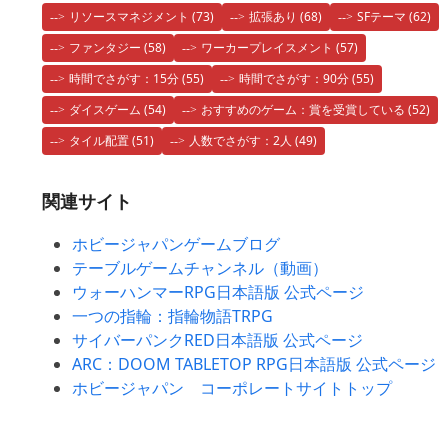
リソースマネジメント
(73)
拡張あり
(68)
SFテーマ
(62)
ファンタジー
(58)
ワーカープレイスメント
(57)
時間でさがす：15分
(55)
時間でさがす：90分
(55)
ダイスゲーム
(54)
おすすめのゲーム：賞を受賞している
(52)
タイル配置
(51)
人数でさがす：2人
(49)
関連サイト
ホビージャパンゲームブログ
テーブルゲームチャンネル（動画）
ウォーハンマーRPG日本語版 公式ページ
一つの指輪：指輪物語TRPG
サイバーパンクRED日本語版 公式ページ
ARC：DOOM TABLETOP RPG日本語版 公式ページ
ホビージャパン コーポレートサイトトップ