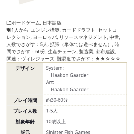
ボードゲーム
,
日本語版
1人から
,
エンジン構築
,
カードドラフト
,
セットコ
レクション
,
ヨーロッパ
,
リソースマネジメント
,
中世
,
人数でさがす：5人
,
拡張（単体では遊べません）
,
時
間でさがす：60分
,
生産チェーン
,
製造業
,
都市建設
,
関連：ヴィレジャーズ
,
難易度でさがす：★★☆☆☆
System:
デザイン
Haakon Gaarder
Art:
Haakon Gaarder
約30-60分
プレイ時間
1-5人
プレイ人数
10歳以上
対象年齢
Sinister Fish Games
版元