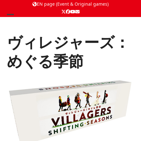
EN page (Event & Original games)
Twitter
Facebook
YouTube
Email
Open
Close
mobile
mobile
ヴィレジャーズ：
menu
menu
めぐる季節