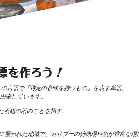
標を作ろう！
イットの言語で「特定の意味を持つもの」を表す単語、
t）」に由来しています。
た石組の塔のことを指す、
。
に覆われた地域で、カリブーの狩猟場や魚が豊富な場