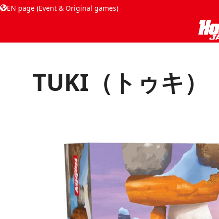
EN page (Event & Original games)
TUKI（トゥキ）