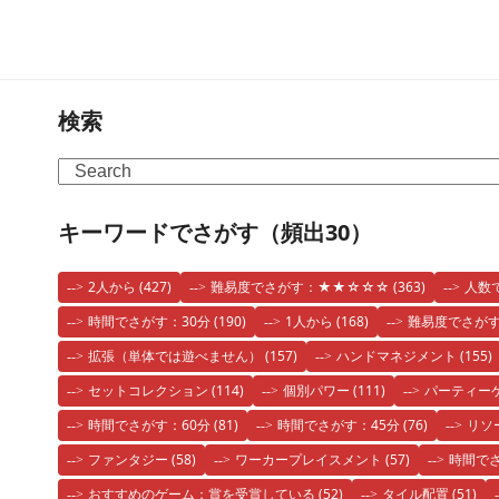
検索
Search
キーワードでさがす（頻出30）
2人から
(427)
難易度でさがす：★★☆☆☆
(363)
人数
時間でさがす：30分
(190)
1人から
(168)
難易度でさが
拡張（単体では遊べません）
(157)
ハンドマネジメント
(155)
セットコレクション
(114)
個別パワー
(111)
パーティー
時間でさがす：60分
(81)
時間でさがす：45分
(76)
リソ
ファンタジー
(58)
ワーカープレイスメント
(57)
時間でさ
おすすめのゲーム：賞を受賞している
(52)
タイル配置
(51)