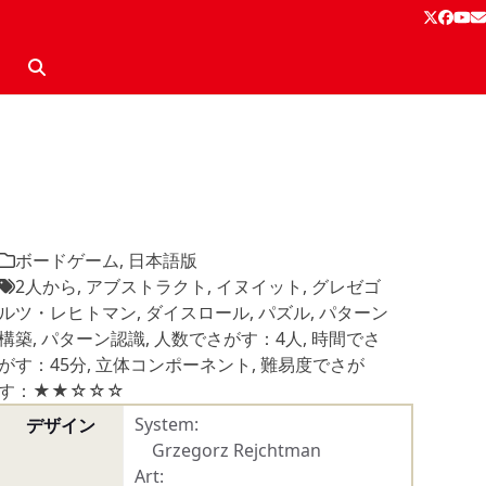
Twitter
Face
Yo
E
ボードゲーム
,
日本語版
2人から
,
アブストラクト
,
イヌイット
,
グレゼゴ
ルツ・レヒトマン
,
ダイスロール
,
パズル
,
パターン
構築
,
パターン認識
,
人数でさがす：4人
,
時間でさ
がす：45分
,
立体コンポーネント
,
難易度でさが
す：★★☆☆☆
System:
デザイン
Grzegorz Rejchtman
Art: