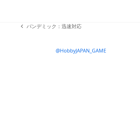
パンデミック：迅速対応
previous
post:
@HobbyJAPAN_GAME