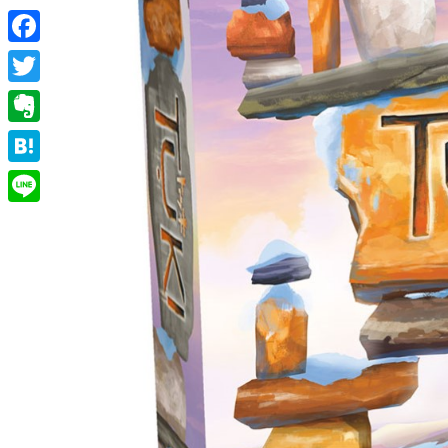
Facebook
Twitter
Evernote
Hatena
Line