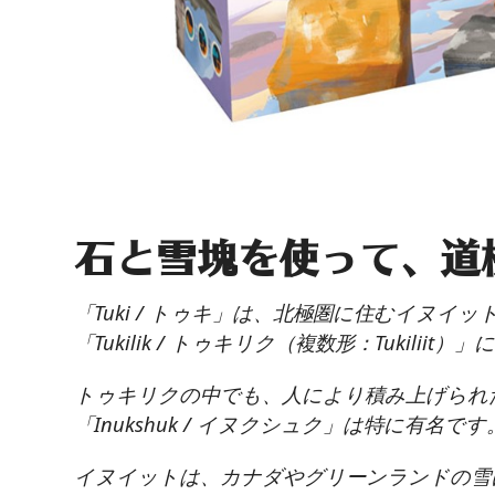
石と雪塊を使って、道
「Tuki / トゥキ」は、北極圏に住むイヌ
「Tukilik / トゥキリク（複数形：Tukilii
トゥキリクの中でも、人により積み上げられ
「Inukshuk / イヌクシュク」は特に有名です
イヌイットは、カナダやグリーンランドの雪