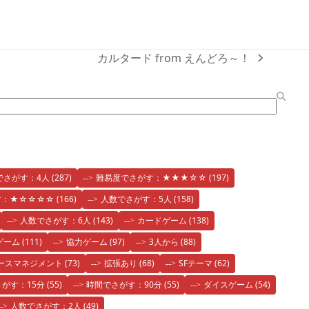
カルタード from えんどろ～！
next
post:
でさがす：4人
(287)
難易度でさがす：★★★☆☆
(197)
す：★☆☆☆☆
(166)
人数でさがす：5人
(158)
人数でさがす：6人
(143)
カードゲーム
(138)
ゲーム
(111)
協力ゲーム
(97)
3人から
(88)
ースマネジメント
(73)
拡張あり
(68)
SFテーマ
(62)
がす：15分
(55)
時間でさがす：90分
(55)
ダイスゲーム
(54)
人数でさがす：2人
(49)