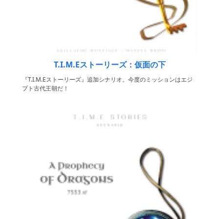
T.I.M.Eストーリーズ：仮面の下
『T.I.M.Eストーリーズ』追加シナリオ。今度のミッションはエジ
プト古代王朝だ！