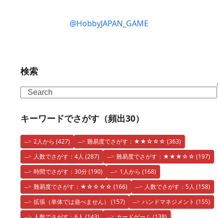
post:
post:
@HobbyJAPAN_GAME
検索
Search
キーワードでさがす（頻出30）
2人から
(427)
難易度でさがす：★★☆☆☆
(363)
人数でさがす：4人
(287)
難易度でさがす：★★★☆☆
(197)
時間でさがす：30分
(190)
1人から
(168)
難易度でさがす：★☆☆☆☆
(166)
人数でさがす：5人
(158)
拡張（単体では遊べません）
(157)
ハンドマネジメント
(155)
人数でさがす：6人
(143)
カードゲーム
(138)