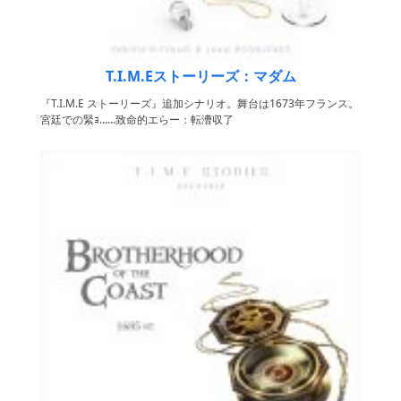
T.I.M.Eストーリーズ：マダム
『T.I.M.E ストーリーズ』追加シナリオ。舞台は1673年フランス。
宮廷での緊ｮ……致命的エらー：転漕収了