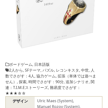
ボードゲーム
,
日本語版
2人から
,
SFテーマ
,
パズル
,
レコンキスタ
,
中世
,
人
数でさがす：4人
,
協力ゲーム
,
拡張（単体では遊べま
せん）
,
探索
,
時間でさがす：90分
,
追加シナリオ
,
関
連：T.I.M.Eストーリーズ
,
難易度でさがす：
★★★☆☆
Ulric Maes (System),
デザイン
Manuel Rozoy (System),