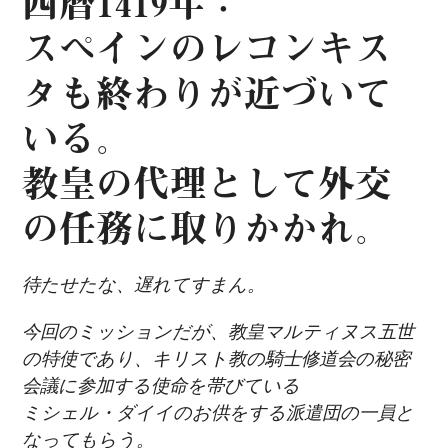
西暦1419年：
スペインのレコンキス
タも終わりが近づいて
いる。
教皇の代理として外交
の任務に取りかかれ。
待たせたな、遅れてすまん。
今回のミッションだが、教皇マルティヌス五世
の特使であり、キリスト教の騎士修道会の秘密
会議に参加する使命を帯びている
ミシェル・ダイイのお供をする派遣団の一員と
なってもらう。