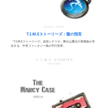
T.I.M.Eストーリーズ：龍の預言
『T.I.M.Eストーリーズ』追加シナリオ。舞台は魔法や異種族が存
在する、中世ファンタジー風の平行世界。