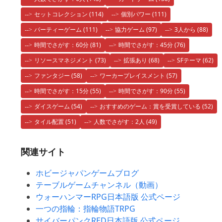
セットコレクション
(114)
個別パワー
(111)
パーティーゲーム
(111)
協力ゲーム
(97)
3人から
(88)
時間でさがす：60分
(81)
時間でさがす：45分
(76)
リソースマネジメント
(73)
拡張あり
(68)
SFテーマ
(62)
ファンタジー
(58)
ワーカープレイスメント
(57)
時間でさがす：15分
(55)
時間でさがす：90分
(55)
ダイスゲーム
(54)
おすすめのゲーム：賞を受賞している
(52)
タイル配置
(51)
人数でさがす：2人
(49)
関連サイト
ホビージャパンゲームブログ
テーブルゲームチャンネル（動画）
ウォーハンマーRPG日本語版 公式ページ
一つの指輪：指輪物語TRPG
サイバーパンクRED日本語版 公式ページ