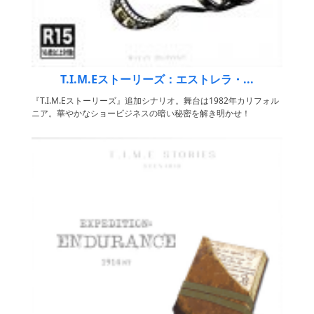
T.I.M.Eストーリーズ：エストレラ・...
『T.I.M.Eストーリーズ』追加シナリオ。舞台は1982年カリフォル
ニア。華やかなショービジネスの暗い秘密を解き明かせ！