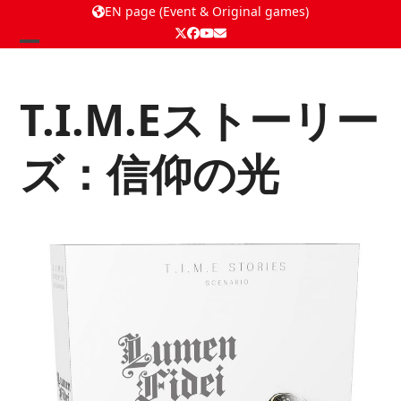
EN page (Event & Original games)
Twitter
Facebook
YouTube
Email
Open
Close
mobile
mobile
T.I.M.Eストーリー
menu
menu
ズ：信仰の光