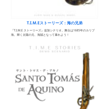
T.I.M.Eストーリーズ：海の兄弟
『T.I.M.E ストーリーズ』追加シナリオ。舞台は1685年のカリブ
海。輝く太陽の元、海賊となって暴れよう！