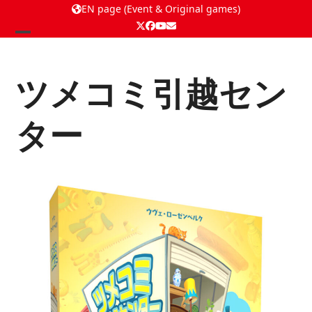
EN page (Event & Original games)
Twitter
Facebook
YouTube
Email
Open
Close
mobile
mobile
ツメコミ引越セン
menu
menu
ター