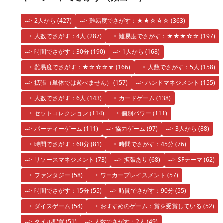
2人から
(427)
難易度でさがす：★★☆☆☆
(363)
人数でさがす：4人
(287)
難易度でさがす：★★★☆☆
(197)
時間でさがす：30分
(190)
1人から
(168)
難易度でさがす：★☆☆☆☆
(166)
人数でさがす：5人
(158)
拡張（単体では遊べません）
(157)
ハンドマネジメント
(155)
人数でさがす：6人
(143)
カードゲーム
(138)
セットコレクション
(114)
個別パワー
(111)
パーティーゲーム
(111)
協力ゲーム
(97)
3人から
(88)
時間でさがす：60分
(81)
時間でさがす：45分
(76)
リソースマネジメント
(73)
拡張あり
(68)
SFテーマ
(62)
ファンタジー
(58)
ワーカープレイスメント
(57)
時間でさがす：15分
(55)
時間でさがす：90分
(55)
ダイスゲーム
(54)
おすすめのゲーム：賞を受賞している
(52)
タイル配置
(51)
人数でさがす：2人
(49)