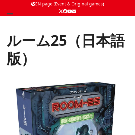
EN page (Event & Original games)
Twitter
Facebook
YouTube
Email
Open
Close
mobile
mobile
ルーム25（日本語
menu
menu
版）