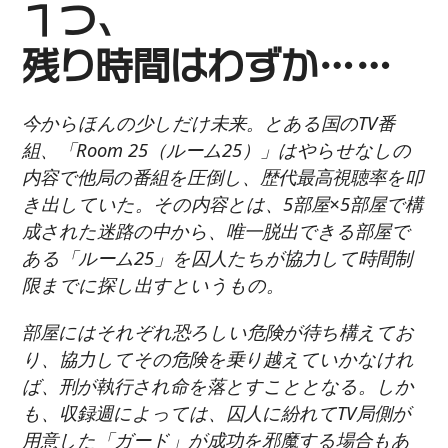
１つ、
残り時間はわずか……
今からほんの少しだけ未来。とある国のTV番
組、「Room 25（ルーム25）」はやらせなしの
内容で他局の番組を圧倒し、歴代最高視聴率を叩
き出していた。その内容とは、5部屋×5部屋で構
成された迷路の中から、唯一脱出できる部屋で
ある「ルーム25」を囚人たちが協力して時間制
限までに探し出すというもの。
部屋にはそれぞれ恐ろしい危険が待ち構えてお
り、協力してその危険を乗り越えていかなけれ
ば、刑が執行され命を落とすこととなる。しか
も、収録週によっては、囚人に紛れてTV局側が
用意した「ガード」が成功を邪魔する場合もあ