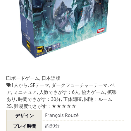
ボードゲーム
,
日本語版
1人から
,
SFテーマ
,
ダークフューチャーテーマ
,
ペ
ア
,
ミニチュア
,
人数でさがす：6人
,
協力ゲーム
,
拡張
あり
,
時間でさがす：30分
,
正体隠匿
,
関連：ルーム
25
,
難易度でさがす：★★☆☆☆
François Rouzé
デザイン
約30分
プレイ時間