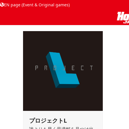
EN page (Event & Original games)
プロジェクトL