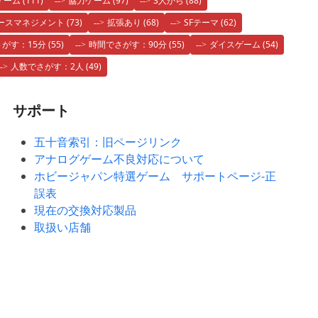
ゲーム
(111)
協力ゲーム
(97)
3人から
(88)
ースマネジメント
(73)
拡張あり
(68)
SFテーマ
(62)
がす：15分
(55)
時間でさがす：90分
(55)
ダイスゲーム
(54)
人数でさがす：2人
(49)
サポート
五十音索引：旧ページリンク
アナログゲーム不良対応について
ホビージャパン特選ゲーム サポートページ-正
誤表
現在の交換対応製品
取扱い店舗