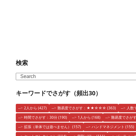
検索
Search
キーワードでさがす（頻出30）
2人から
(427)
難易度でさがす：★★☆☆☆
(363)
人数
時間でさがす：30分
(190)
1人から
(168)
難易度でさが
拡張（単体では遊べません）
(157)
ハンドマネジメント
(155)