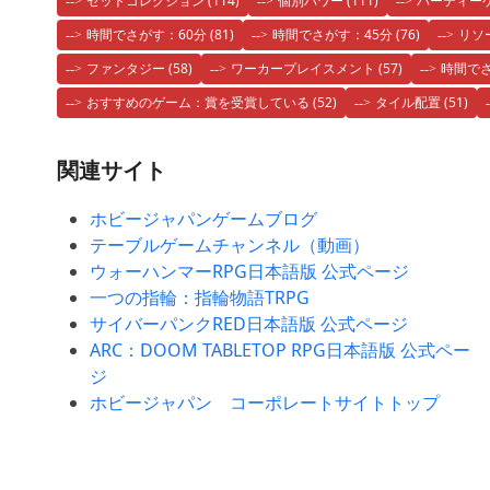
セットコレクション
(114)
個別パワー
(111)
パーティー
時間でさがす：60分
(81)
時間でさがす：45分
(76)
リソ
ファンタジー
(58)
ワーカープレイスメント
(57)
時間でさ
おすすめのゲーム：賞を受賞している
(52)
タイル配置
(51)
関連サイト
ホビージャパンゲームブログ
テーブルゲームチャンネル（動画）
ウォーハンマーRPG日本語版 公式ページ
一つの指輪：指輪物語TRPG
サイバーパンクRED日本語版 公式ページ
ARC：DOOM TABLETOP RPG日本語版 公式ペー
ジ
ホビージャパン コーポレートサイトトップ