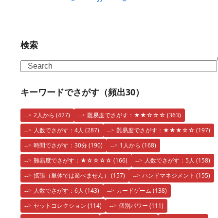
検索
Search
キーワードでさがす（頻出30）
2人から
(427)
難易度でさがす：★★☆☆☆
(363)
人数でさがす：4人
(287)
難易度でさがす：★★★☆☆
(197)
時間でさがす：30分
(190)
1人から
(168)
難易度でさがす：★☆☆☆☆
(166)
人数でさがす：5人
(158)
拡張（単体では遊べません）
(157)
ハンドマネジメント
(155)
人数でさがす：6人
(143)
カードゲーム
(138)
セットコレクション
(114)
個別パワー
(111)