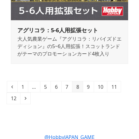
アグリコラ：5-6人用拡張セット
大人気農業ゲーム『アグリコラ：リバイズドエ
ディション』の5~6人用拡張！スコットランド
がテーマのプロモーションカード4枚入り
Previous
Page
Page
Page
Page
Page
Page
Page
Page
1
…
5
6
7
8
9
10
11
Page
Next
12
@HobbyJAPAN_GAME