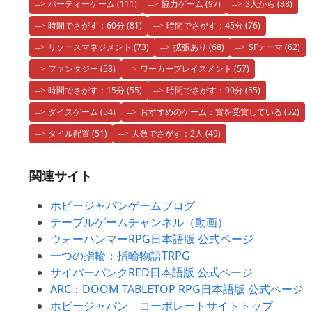
パーティーゲーム
(111)
協力ゲーム
(97)
3人から
(88)
時間でさがす：60分
(81)
時間でさがす：45分
(76)
リソースマネジメント
(73)
拡張あり
(68)
SFテーマ
(62)
ファンタジー
(58)
ワーカープレイスメント
(57)
時間でさがす：15分
(55)
時間でさがす：90分
(55)
ダイスゲーム
(54)
おすすめのゲーム：賞を受賞している
(52)
タイル配置
(51)
人数でさがす：2人
(49)
関連サイト
ホビージャパンゲームブログ
テーブルゲームチャンネル（動画）
ウォーハンマーRPG日本語版 公式ページ
一つの指輪：指輪物語TRPG
サイバーパンクRED日本語版 公式ページ
ARC：DOOM TABLETOP RPG日本語版 公式ページ
ホビージャパン コーポレートサイトトップ