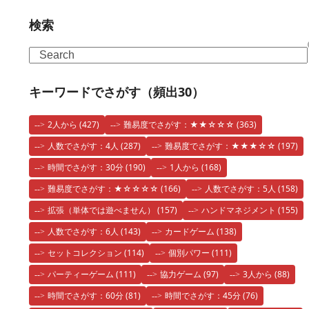
検索
Search
キーワードでさがす（頻出30）
2人から
(427)
難易度でさがす：★★☆☆☆
(363)
人数でさがす：4人
(287)
難易度でさがす：★★★☆☆
(197)
時間でさがす：30分
(190)
1人から
(168)
難易度でさがす：★☆☆☆☆
(166)
人数でさがす：5人
(158)
拡張（単体では遊べません）
(157)
ハンドマネジメント
(155)
人数でさがす：6人
(143)
カードゲーム
(138)
セットコレクション
(114)
個別パワー
(111)
パーティーゲーム
(111)
協力ゲーム
(97)
3人から
(88)
時間でさがす：60分
(81)
時間でさがす：45分
(76)