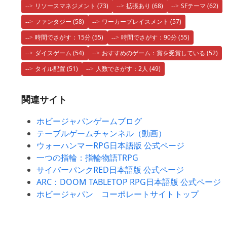
リソースマネジメント
(73)
拡張あり
(68)
SFテーマ
(62)
ファンタジー
(58)
ワーカープレイスメント
(57)
時間でさがす：15分
(55)
時間でさがす：90分
(55)
ダイスゲーム
(54)
おすすめのゲーム：賞を受賞している
(52)
タイル配置
(51)
人数でさがす：2人
(49)
関連サイト
ホビージャパンゲームブログ
テーブルゲームチャンネル（動画）
ウォーハンマーRPG日本語版 公式ページ
一つの指輪：指輪物語TRPG
サイバーパンクRED日本語版 公式ページ
ARC：DOOM TABLETOP RPG日本語版 公式ページ
ホビージャパン コーポレートサイトトップ