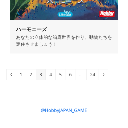
ハーモニーズ
あなたの立体的な箱庭世界を作り、動物たちを
定住させましょう！
Previous
Page
Page
Page
Page
Page
Page
Page
Next
1
2
3
4
5
6
…
24
@HobbyJAPAN_GAME