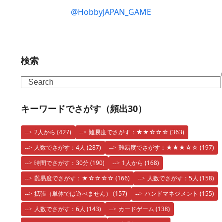
@HobbyJAPAN_GAME
検索
Search
キーワードでさがす（頻出30）
2人から
(427)
難易度でさがす：★★☆☆☆
(363)
人数でさがす：4人
(287)
難易度でさがす：★★★☆☆
(197)
時間でさがす：30分
(190)
1人から
(168)
難易度でさがす：★☆☆☆☆
(166)
人数でさがす：5人
(158)
拡張（単体では遊べません）
(157)
ハンドマネジメント
(155)
人数でさがす：6人
(143)
カードゲーム
(138)