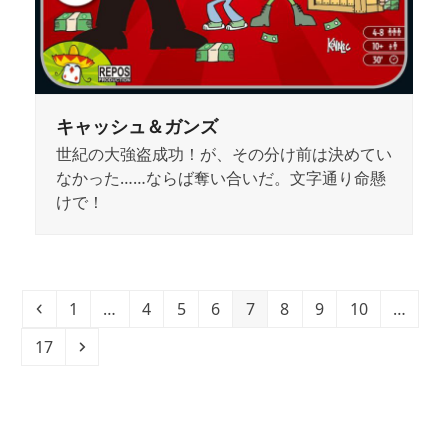
キャッシュ＆ガンズ
世紀の大強盗成功！が、その分け前は決めてい
なかった……ならば奪い合いだ。文字通り命懸
けで！
Previous
Page
Page
Page
Page
Page
Page
Page
Page
1
…
4
5
6
7
8
9
10
…
Page
Next
17