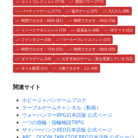
セットコレクション
(114)
個別パワー
(111)
パーティーゲーム
(111)
協力ゲーム
(97)
3人から
(88)
時間でさがす：60分
(81)
時間でさがす：45分
(76)
リソースマネジメント
(73)
拡張あり
(68)
SFテーマ
(62)
ファンタジー
(58)
ワーカープレイスメント
(57)
時間でさがす：15分
(55)
時間でさがす：90分
(55)
ダイスゲーム
(54)
おすすめのゲーム：賞を受賞している
(52)
タイル配置
(51)
人数でさがす：2人
(49)
関連サイト
ホビージャパンゲームブログ
テーブルゲームチャンネル（動画）
ウォーハンマーRPG日本語版 公式ページ
一つの指輪：指輪物語TRPG
サイバーパンクRED日本語版 公式ページ
ARC：DOOM TABLETOP RPG日本語版 公式ページ