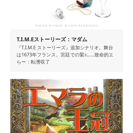
T.I.M.Eストーリーズ：マダム
『T.I.M.E ストーリーズ』追加シナリオ。舞台
は1673年フランス。宮廷での緊ｮ……致命的エ
らー：転漕収了