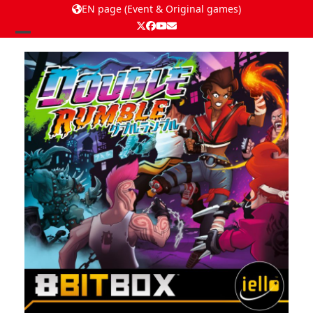
EN page (Event & Original games)
Twitter
Facebook
YouTube
Email
Open
Close
mobile
mobile
menu
menu