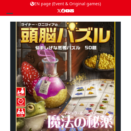
EN page (Event & Original games)
Twitter
Facebook
YouTube
Email
Open
Close
mobile
mobile
menu
menu