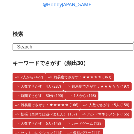
@HobbyJAPAN_GAME
検索
Search
キーワードでさがす（頻出30）
2人から
(427)
難易度でさがす：★★☆☆☆
(363)
人数でさがす：4人
(287)
難易度でさがす：★★★☆☆
(197)
時間でさがす：30分
(190)
1人から
(168)
難易度でさがす：★☆☆☆☆
(166)
人数でさがす：5人
(158)
拡張（単体では遊べません）
(157)
ハンドマネジメント
(155)
人数でさがす：6人
(143)
カードゲーム
(138)
セットコレクション
(114)
個別パワー
(111)