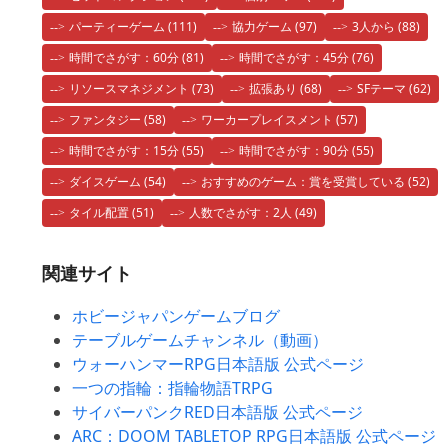
パーティーゲーム
(111)
協力ゲーム
(97)
3人から
(88)
時間でさがす：60分
(81)
時間でさがす：45分
(76)
リソースマネジメント
(73)
拡張あり
(68)
SFテーマ
(62)
ファンタジー
(58)
ワーカープレイスメント
(57)
時間でさがす：15分
(55)
時間でさがす：90分
(55)
ダイスゲーム
(54)
おすすめのゲーム：賞を受賞している
(52)
タイル配置
(51)
人数でさがす：2人
(49)
関連サイト
ホビージャパンゲームブログ
テーブルゲームチャンネル（動画）
ウォーハンマーRPG日本語版 公式ページ
一つの指輪：指輪物語TRPG
サイバーパンクRED日本語版 公式ページ
ARC：DOOM TABLETOP RPG日本語版 公式ページ