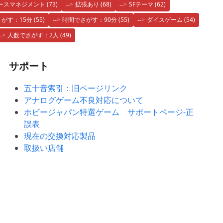
ースマネジメント
(73)
拡張あり
(68)
SFテーマ
(62)
がす：15分
(55)
時間でさがす：90分
(55)
ダイスゲーム
(54)
人数でさがす：2人
(49)
サポート
五十音索引：旧ページリンク
アナログゲーム不良対応について
ホビージャパン特選ゲーム サポートページ-正
誤表
現在の交換対応製品
取扱い店舗