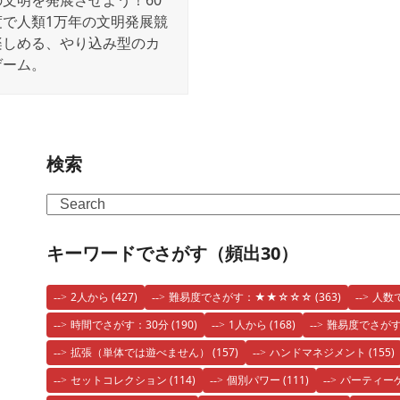
の文明を発展させよう！60
度で人類1万年の文明発展競
楽しめる、やり込み型のカ
ゲーム。
検索
Search
キーワードでさがす（頻出30）
2人から
(427)
難易度でさがす：★★☆☆☆
(363)
人数
時間でさがす：30分
(190)
1人から
(168)
難易度でさが
拡張（単体では遊べません）
(157)
ハンドマネジメント
(155)
セットコレクション
(114)
個別パワー
(111)
パーティー