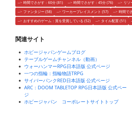
時間でさがす：60分
(81)
時間でさがす：45分
(76)
リソ
ファンタジー
(58)
ワーカープレイスメント
(57)
時間でさ
おすすめのゲーム：賞を受賞している
(52)
タイル配置
(51)
関連サイト
ホビージャパンゲームブログ
テーブルゲームチャンネル（動画）
ウォーハンマーRPG日本語版 公式ページ
一つの指輪：指輪物語TRPG
サイバーパンクRED日本語版 公式ページ
ARC：DOOM TABLETOP RPG日本語版 公式ペー
ジ
ホビージャパン コーポレートサイトトップ