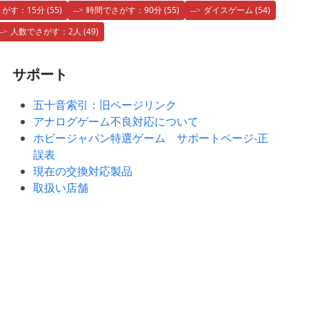
がす：15分
(55)
時間でさがす：90分
(55)
ダイスゲーム
(54)
人数でさがす：2人
(49)
サポート
五十音索引：旧ページリンク
アナログゲーム不良対応について
ホビージャパン特選ゲーム サポートページ-正
誤表
現在の交換対応製品
取扱い店舗