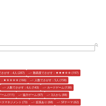
でさがす：4人
(287)
難易度でさがす：★★★☆☆
(197)
す：★☆☆☆☆
(166)
人数でさがす：5人
(158)
人数でさがす：6人
(143)
カードゲーム
(138)
ゲーム
(111)
協力ゲーム
(97)
3人から
(88)
ースマネジメント
(73)
拡張あり
(68)
SFテーマ
(62)