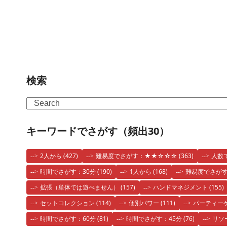
検索
Search
キーワードでさがす（頻出30）
2人から
(427)
難易度でさがす：★★☆☆☆
(363)
人数
時間でさがす：30分
(190)
1人から
(168)
難易度でさが
拡張（単体では遊べません）
(157)
ハンドマネジメント
(155)
セットコレクション
(114)
個別パワー
(111)
パーティー
時間でさがす：60分
(81)
時間でさがす：45分
(76)
リソ