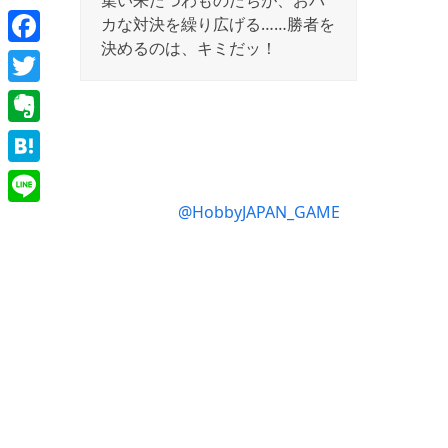
集い来たつわものたちが、おバ
カな対決を繰り広げる……勝者を
決めるのは、キミだッ！
Facebook
Twitter
Evernote
Hatena
@HobbyJAPAN_GAME
Line