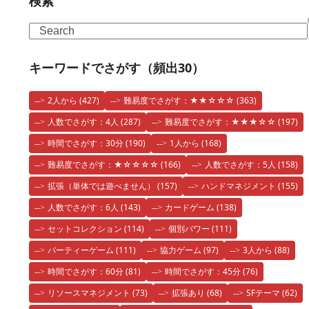
検索
Search
キーワードでさがす（頻出30）
2人から
(427)
難易度でさがす：★★☆☆☆
(363)
人数でさがす：4人
(287)
難易度でさがす：★★★☆☆
(197)
時間でさがす：30分
(190)
1人から
(168)
難易度でさがす：★☆☆☆☆
(166)
人数でさがす：5人
(158)
拡張（単体では遊べません）
(157)
ハンドマネジメント
(155)
人数でさがす：6人
(143)
カードゲーム
(138)
セットコレクション
(114)
個別パワー
(111)
パーティーゲーム
(111)
協力ゲーム
(97)
3人から
(88)
時間でさがす：60分
(81)
時間でさがす：45分
(76)
リソースマネジメント
(73)
拡張あり
(68)
SFテーマ
(62)