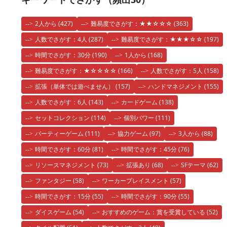
2人から
(427)
難易度でさがす：★★☆☆☆
(363)
人数でさがす：4人
(287)
難易度でさがす：★★★☆☆
(197)
時間でさがす：30分
(190)
1人から
(168)
難易度でさがす：★☆☆☆☆
(166)
人数でさがす：5人
(158)
拡張（単体では遊べません）
(157)
ハンドマネジメント
(155)
人数でさがす：6人
(143)
カードゲーム
(138)
セットコレクション
(114)
個別パワー
(111)
パーティーゲーム
(111)
協力ゲーム
(97)
3人から
(88)
時間でさがす：60分
(81)
時間でさがす：45分
(76)
リソースマネジメント
(73)
拡張あり
(68)
SFテーマ
(62)
ファンタジー
(58)
ワーカープレイスメント
(57)
時間でさがす：15分
(55)
時間でさがす：90分
(55)
ダイスゲーム
(54)
おすすめのゲーム：賞を受賞している
(52)