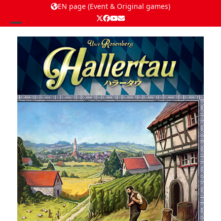
EN page (Event & Original games)
Twitter
Facebook
YouTube
Email
Open
Close
mobile
mobile
menu
menu