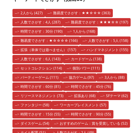
2人から
(427)
難易度でさがす：★★☆☆☆
(363)
人数でさがす：4人
(287)
難易度でさがす：★★★☆☆
(197)
時間でさがす：30分
(190)
1人から
(168)
難易度でさがす：★☆☆☆☆
(166)
人数でさがす：5人
(158)
拡張（単体では遊べません）
(157)
ハンドマネジメント
(155)
人数でさがす：6人
(143)
カードゲーム
(138)
セットコレクション
(114)
個別パワー
(111)
パーティーゲーム
(111)
協力ゲーム
(97)
3人から
(88)
時間でさがす：60分
(81)
時間でさがす：45分
(76)
リソースマネジメント
(73)
拡張あり
(68)
SFテーマ
(62)
ファンタジー
(58)
ワーカープレイスメント
(57)
時間でさがす：15分
(55)
時間でさがす：90分
(55)
ダイスゲーム
(54)
おすすめのゲーム：賞を受賞している
(52)
タイル配置
(51)
人数でさがす：2人
(49)