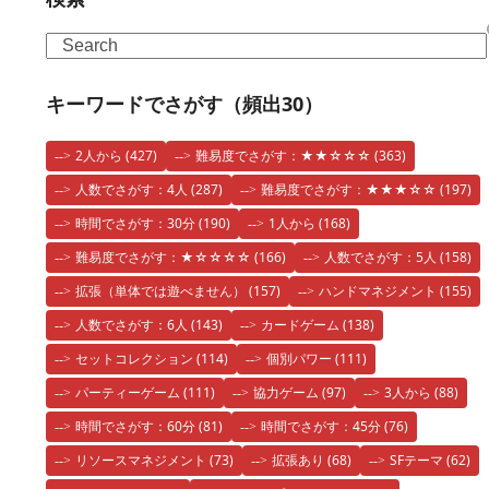
Search
キーワードでさがす（頻出30）
2人から
(427)
難易度でさがす：★★☆☆☆
(363)
人数でさがす：4人
(287)
難易度でさがす：★★★☆☆
(197)
時間でさがす：30分
(190)
1人から
(168)
難易度でさがす：★☆☆☆☆
(166)
人数でさがす：5人
(158)
拡張（単体では遊べません）
(157)
ハンドマネジメント
(155)
人数でさがす：6人
(143)
カードゲーム
(138)
セットコレクション
(114)
個別パワー
(111)
パーティーゲーム
(111)
協力ゲーム
(97)
3人から
(88)
時間でさがす：60分
(81)
時間でさがす：45分
(76)
リソースマネジメント
(73)
拡張あり
(68)
SFテーマ
(62)