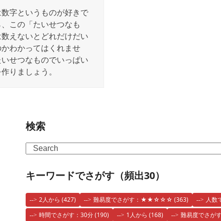
は数字というものが好きで
ら、この「たいせつなも
は数えないとどれだけだい
のかわかってはくれませ
たいせつなものでいっぱい
を作りましょう。
検索
Search
キーワードでさがす（頻出30）
2人から
(427)
難易度でさがす：★★☆☆☆
(363)
人数
時間でさがす：30分
(190)
1人から
(168)
難易度でさが