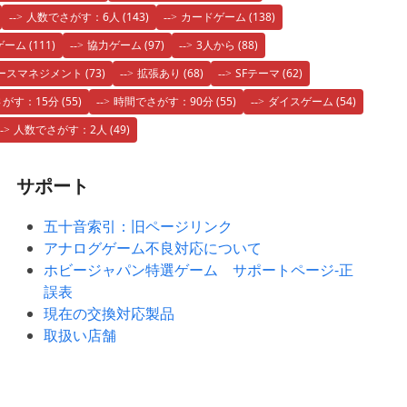
人数でさがす：6人
(143)
カードゲーム
(138)
ゲーム
(111)
協力ゲーム
(97)
3人から
(88)
ースマネジメント
(73)
拡張あり
(68)
SFテーマ
(62)
がす：15分
(55)
時間でさがす：90分
(55)
ダイスゲーム
(54)
人数でさがす：2人
(49)
サポート
五十音索引：旧ページリンク
アナログゲーム不良対応について
ホビージャパン特選ゲーム サポートページ-正
誤表
現在の交換対応製品
取扱い店舗