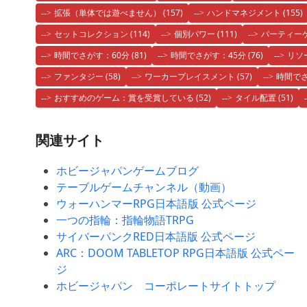
拡張（単体では遊べません）
(157)
ハンドマネジメント
(155)
セットコレクション
(114)
個別パワー
(111)
パーティー
時間でさがす：60分
(81)
時間でさがす：45分
(76)
リソ
ファンタジー
(58)
ワーカープレイスメント
(57)
時間でさ
おすすめのゲーム：賞を受賞している
(52)
タイル配置
(51)
関連サイト
ホビージャパンゲームブログ
テーブルゲームチャンネル（動画）
ウォーハンマーRPG日本語版 公式ページ
一つの指輪：指輪物語TRPG
サイバーパンクRED日本語版 公式ページ
ARC：DOOM TABLETOP RPG日本語版 公式ペー
ジ
ホビージャパン コーポレートサイトトップ