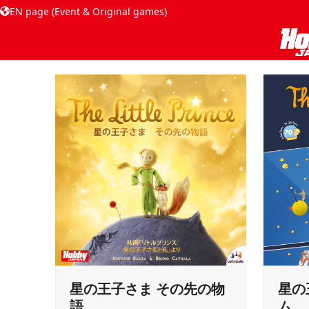
EN page (Event & Original games)
星の王子さま その先の物
星の
語
ム