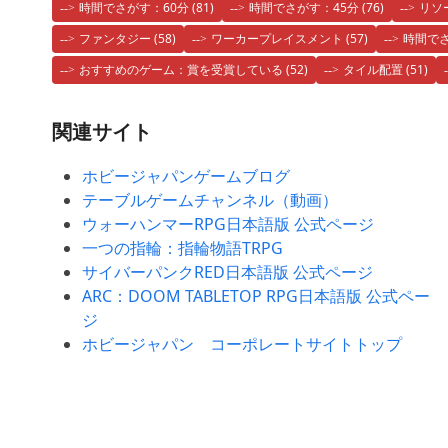
時間でさがす：60分
(81)
時間でさがす：45分
(76)
リソ
ファンタジー
(58)
ワーカープレイスメント
(57)
時間でさ
おすすめのゲーム：賞を受賞している
(52)
タイル配置
(51)
関連サイト
ホビージャパンゲームブログ
テーブルゲームチャンネル（動画）
ウォーハンマーRPG日本語版 公式ページ
一つの指輪：指輪物語TRPG
サイバーパンクRED日本語版 公式ページ
ARC：DOOM TABLETOP RPG日本語版 公式ペー
ジ
ホビージャパン コーポレートサイトトップ