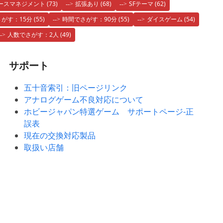
ースマネジメント
(73)
拡張あり
(68)
SFテーマ
(62)
がす：15分
(55)
時間でさがす：90分
(55)
ダイスゲーム
(54)
人数でさがす：2人
(49)
サポート
五十音索引：旧ページリンク
アナログゲーム不良対応について
ホビージャパン特選ゲーム サポートページ-正
誤表
現在の交換対応製品
取扱い店舗