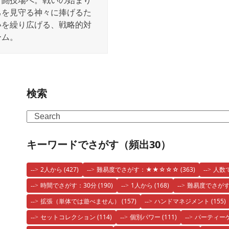
、闘技場へ。戦いの始まり
己を見守る神々に捧げるた
いを繰り広げる、戦略的対
ーム。
検索
Search
キーワードでさがす（頻出30）
2人から
(427)
難易度でさがす：★★☆☆☆
(363)
人数
時間でさがす：30分
(190)
1人から
(168)
難易度でさが
拡張（単体では遊べません）
(157)
ハンドマネジメント
(155)
セットコレクション
(114)
個別パワー
(111)
パーティー