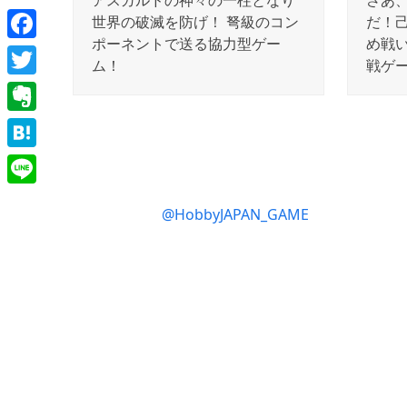
アスガルドの神々の一柱となり
さあ
世界の破滅を防げ！ 弩級のコン
だ！
ポーネントで送る協力型ゲー
め戦
Facebook
ム！
戦ゲ
Twitter
Evernote
Hatena
Line
@HobbyJAPAN_GAME