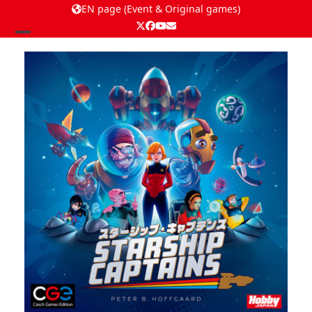
EN page (Event & Original games)
Twitter
Facebook
YouTube
Email
Open
Close
mobile
mobile
menu
menu