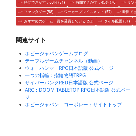
時間でさがす：60分
(81)
時間でさがす：45分
(76)
リソ
ファンタジー
(58)
ワーカープレイスメント
(57)
時間でさ
おすすめのゲーム：賞を受賞している
(52)
タイル配置
(51)
関連サイト
ホビージャパンゲームブログ
テーブルゲームチャンネル（動画）
ウォーハンマーRPG日本語版 公式ページ
一つの指輪：指輪物語TRPG
サイバーパンクRED日本語版 公式ページ
ARC：DOOM TABLETOP RPG日本語版 公式ペー
ジ
ホビージャパン コーポレートサイトトップ