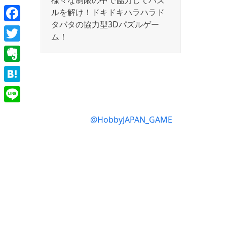
様々な制限の中で協力してパズ
ルを解け！ドキドキハラハラド
タバタの協力型3Dパズルゲー
Facebook
ム！
Twitter
Evernote
Hatena
Line
@HobbyJAPAN_GAME