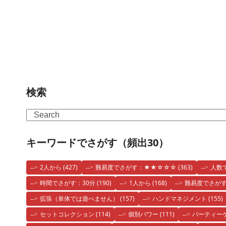
検索
Search
キーワードでさがす（頻出30）
2人から
(427)
難易度でさがす：★★☆☆☆
(363)
人数
時間でさがす：30分
(190)
1人から
(168)
難易度でさが
拡張（単体では遊べません）
(157)
ハンドマネジメント
(155)
セットコレクション
(114)
個別パワー
(111)
パーティー