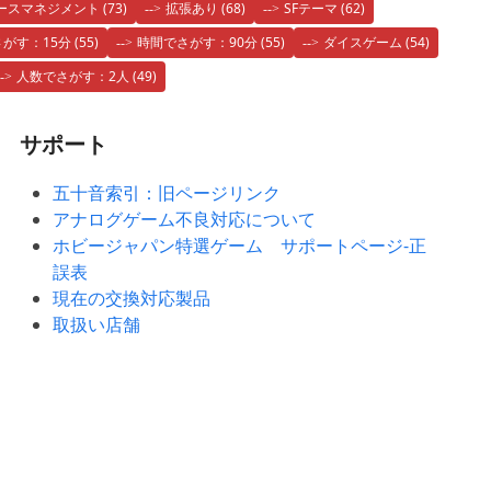
ースマネジメント
(73)
拡張あり
(68)
SFテーマ
(62)
がす：15分
(55)
時間でさがす：90分
(55)
ダイスゲーム
(54)
人数でさがす：2人
(49)
サポート
五十音索引：旧ページリンク
アナログゲーム不良対応について
ホビージャパン特選ゲーム サポートページ-正
誤表
現在の交換対応製品
取扱い店舗