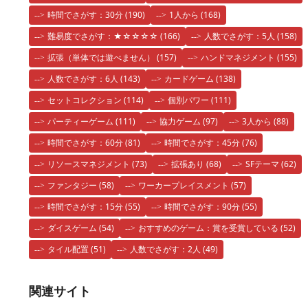
時間でさがす：30分
(190)
1人から
(168)
難易度でさがす：★☆☆☆☆
(166)
人数でさがす：5人
(158)
拡張（単体では遊べません）
(157)
ハンドマネジメント
(155)
人数でさがす：6人
(143)
カードゲーム
(138)
セットコレクション
(114)
個別パワー
(111)
パーティーゲーム
(111)
協力ゲーム
(97)
3人から
(88)
時間でさがす：60分
(81)
時間でさがす：45分
(76)
リソースマネジメント
(73)
拡張あり
(68)
SFテーマ
(62)
ファンタジー
(58)
ワーカープレイスメント
(57)
時間でさがす：15分
(55)
時間でさがす：90分
(55)
ダイスゲーム
(54)
おすすめのゲーム：賞を受賞している
(52)
タイル配置
(51)
人数でさがす：2人
(49)
関連サイト