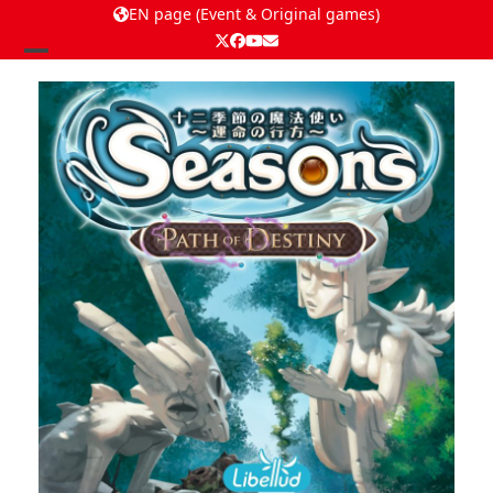
EN page (Event & Original games)
Twitter
Facebook
YouTube
Email
Open
Close
mobile
mobile
menu
menu