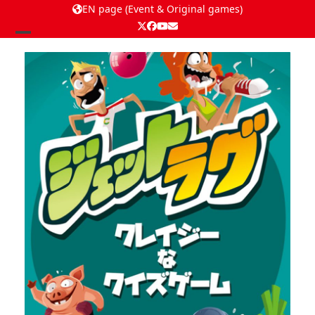
EN page (Event & Original games)
Twitter
Facebook
YouTube
Email
Open
Close
mobile
mobile
menu
menu