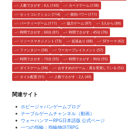
人数でさがす：6人
(143)
カードゲーム
(138)
セットコレクション
(114)
個別パワー
(111)
パーティーゲーム
(111)
協力ゲーム
(97)
3人から
(88)
時間でさがす：60分
(81)
時間でさがす：45分
(76)
リソースマネジメント
(73)
拡張あり
(68)
SFテーマ
(62)
ファンタジー
(58)
ワーカープレイスメント
(57)
時間でさがす：15分
(55)
時間でさがす：90分
(55)
ダイスゲーム
(54)
おすすめのゲーム：賞を受賞している
(52)
タイル配置
(51)
人数でさがす：2人
(49)
関連サイト
ホビージャパンゲームブログ
テーブルゲームチャンネル（動画）
ウォーハンマーRPG日本語版 公式ページ
一つの指輪：指輪物語TRPG