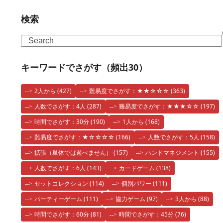
検索
Search
キーワードでさがす（頻出30）
2人から
(427)
難易度でさがす：★★☆☆☆
(363)
人数でさがす：4人
(287)
難易度でさがす：★★★☆☆
(197)
時間でさがす：30分
(190)
1人から
(168)
難易度でさがす：★☆☆☆☆
(166)
人数でさがす：5人
(158)
拡張（単体では遊べません）
(157)
ハンドマネジメント
(155)
人数でさがす：6人
(143)
カードゲーム
(138)
セットコレクション
(114)
個別パワー
(111)
パーティーゲーム
(111)
協力ゲーム
(97)
3人から
(88)
時間でさがす：60分
(81)
時間でさがす：45分
(76)