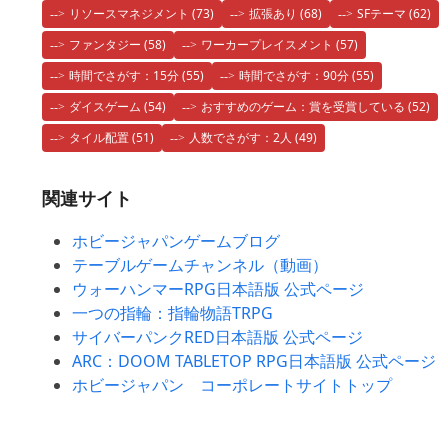
リソースマネジメント
(73)
拡張あり
(68)
SFテーマ
(62)
ファンタジー
(58)
ワーカープレイスメント
(57)
時間でさがす：15分
(55)
時間でさがす：90分
(55)
ダイスゲーム
(54)
おすすめのゲーム：賞を受賞している
(52)
タイル配置
(51)
人数でさがす：2人
(49)
関連サイト
ホビージャパンゲームブログ
テーブルゲームチャンネル（動画）
ウォーハンマーRPG日本語版 公式ページ
一つの指輪：指輪物語TRPG
サイバーパンクRED日本語版 公式ページ
ARC：DOOM TABLETOP RPG日本語版 公式ページ
ホビージャパン コーポレートサイトトップ